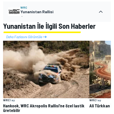
WRC
Yunanistan Rallisi
-
Yunanistan İle İlgili Son Haberler
Daha Fazlasını Görüntüle
WRC
1 ay
WRC
1 ay
Hankook, WRC Akropolis Rallisi’ne özel lastik
Ali Türkkan İ
üretebilir