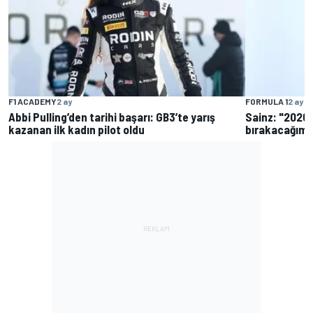
F1 ACADEMY
2 ay
FORMULA 1
2 ay
Abbi Pulling’den tarihi başarı: GB3’te yarış
Sainz: "2026 
kazanan ilk kadın pilot oldu
bırakacağım"