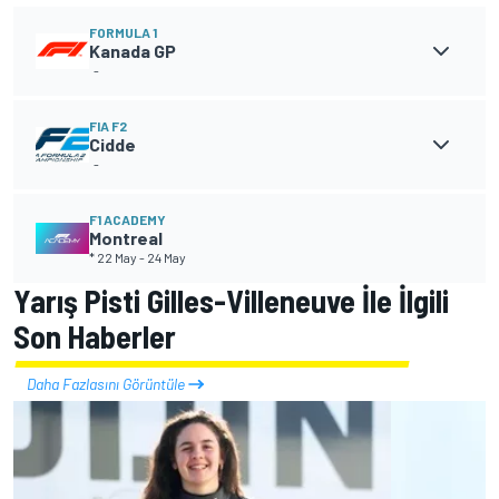
FORMULA 1
Kanada GP
-
FIA F2
Cidde
-
F1 ACADEMY
Montreal
* 22 May
-
24 May
Yarış Pisti Gilles-Villeneuve İle İlgili
Son Haberler
Daha Fazlasını Görüntüle