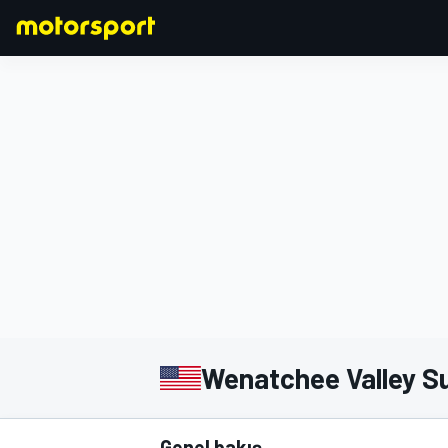
FORMULA 1
Wenatchee Valley S
Genel bakış