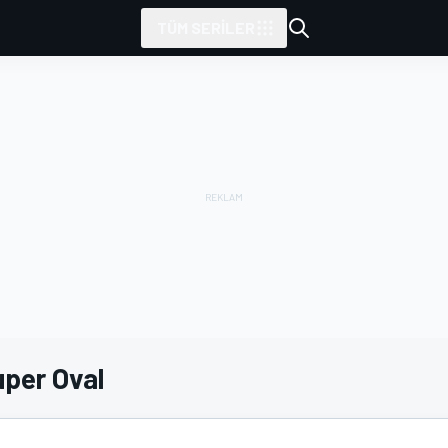
TÜM SERILER
uper Oval