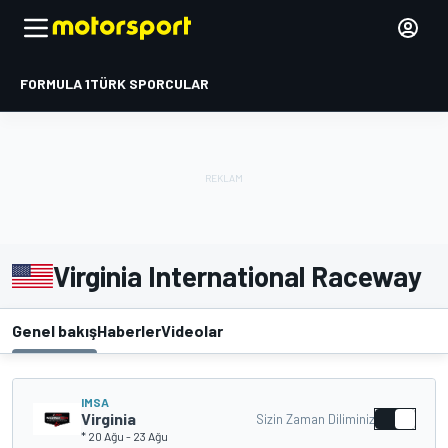
FORMULA 1
TÜRK SPORCULAR
Virginia International Raceway
Genel bakış
Haberler
Videolar
IMSA
Virginia
Sizin Zaman Diliminiz
* 20 Ağu
-
23 Ağu