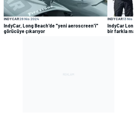
INDYCAR
28 Nis 2024
INDYCAR
13 Nis 2
IndyCar, Long Beach'de "yeni aeroscreen'i"
IndyCar Long
görücüye çıkarıyor
bir farkla mağ