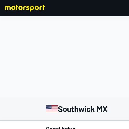
FORMULA 1
Southwick MX
Genel bakış