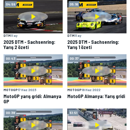
04:59
05:16
DTM
11 ay
DTM
11 ay
2025 DTM - Sachsenring:
2025 DTM - Sachsenring:
Yarış 2 özeti
Yarış 1 özeti
00:43
00:37
MOTOGP
17 Haz 2023
MOTOGP
18 Haz 2022
MotoGP yarış gridi: Almanya
MotoGP Almanya: Yarış gridi
GP
00:38
51:51