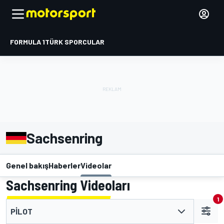
FORMULA 1
TÜRK SPORCULAR
Sachsenring
Genel bakış
Haberler
Videolar
Sachsenring Videoları
1
PILOT