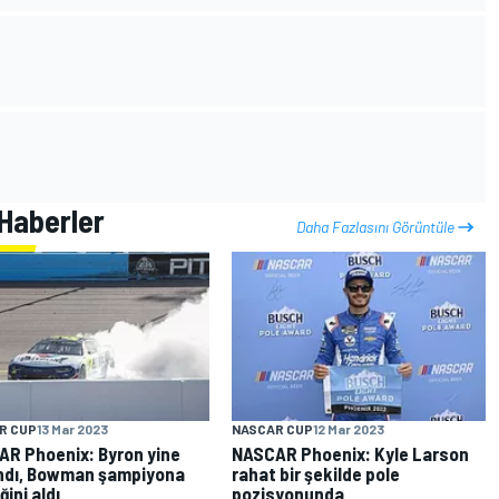
 Haberler
Daha Fazlasını Görüntüle
R CUP
13 Mar 2023
NASCAR CUP
12 Mar 2023
R Phoenix: Byron yine
NASCAR Phoenix: Kyle Larson
ndı, Bowman şampiyona
rahat bir şekilde pole
iğini aldı
pozisyonunda