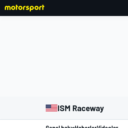
FORMULA 1
ISM Raceway
Genel bakış
Haberler
Videolar