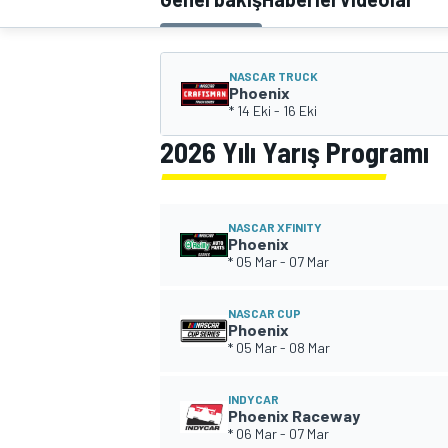
MOTOGP
NASCAR TRUCK
Phoenix
* 14 Eki
-
16 Eki
2026 Yılı Yarış Programı
NASCAR XFINITY
Phoenix
* 05 Mar
-
07 Mar
NASCAR CUP
Phoenix
WORLD SUPERBIKE
* 05 Mar
-
08 Mar
INDYCAR
Phoenix Raceway
* 06 Mar
-
07 Mar