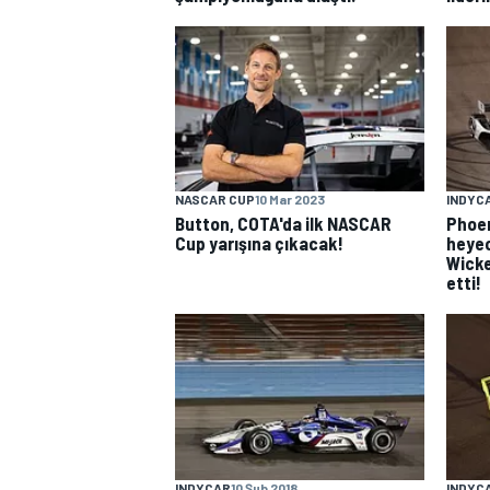
TÜRK SPORCULAR
NASCAR CUP
10 Mar 2023
INDYC
Button, COTA'da ilk NASCAR
Phoen
Cup yarışına çıkacak!
heyec
Wicke
etti!
INDYCAR
10 Şub 2018
INDYC