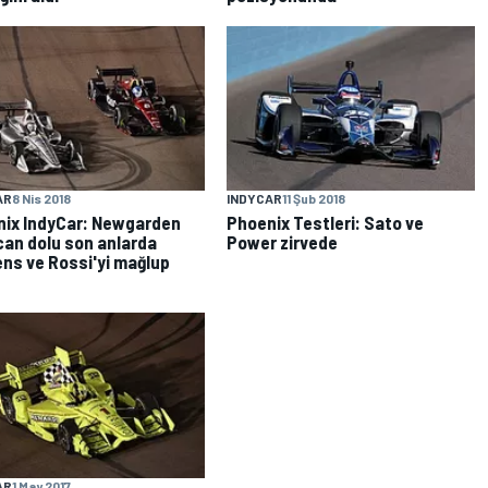
AR
8 Nis 2018
INDYCAR
11 Şub 2018
ix IndyCar: Newgarden
Phoenix Testleri: Sato ve
an dolu son anlarda
Power zirvede
ns ve Rossi'yi mağlup
AR
1 May 2017