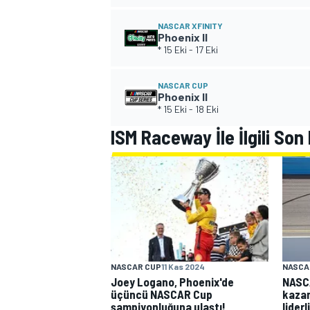
NASCAR XFINITY
Phoenix II
* 15 Eki
-
17 Eki
NASCAR CUP
Phoenix II
* 15 Eki
-
18 Eki
WRC
ISM Raceway İle İlgili Son
NASCAR CUP
11 Kas 2024
NASCA
Joey Logano, Phoenix'de
NASCA
üçüncü NASCAR Cup
kaza
şampiyonluğuna ulaştı!
liderl