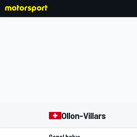
FORMULA 1
Ollon-Villars
Genel bakış