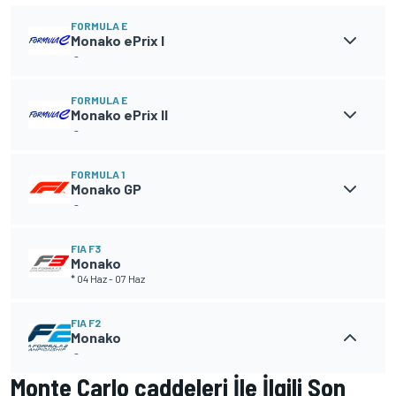
FORMULA E
Monako ePrix I
-
FORMULA E
Monako ePrix II
-
FORMULA 1
Monako GP
-
FIA F3
Monako
* 04 Haz
-
07 Haz
FIA F2
Monako
-
Monte Carlo caddeleri İle İlgili Son