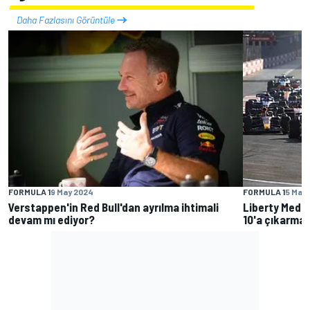
Daha Fazlasını Görüntüle
FORMULA 1
9 May 2024
FORMULA 1
5 May
Verstappen'in Red Bull'dan ayrılma ihtimali
Liberty Media,
devam mı ediyor?
10'a çıkarmay