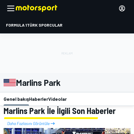
FORMULA 1
TÜRK SPORCULAR
Marlins Park
Genel bakış
Haberler
Videolar
Marlins Park İle İlgili Son Haberler
Daha Fazlasını Görüntüle