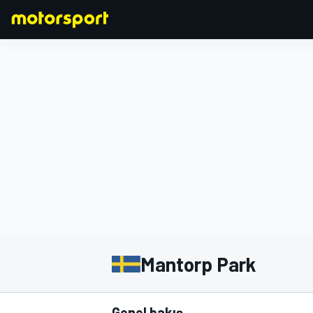
FORMULA 1
Mantorp Park
Genel bakış