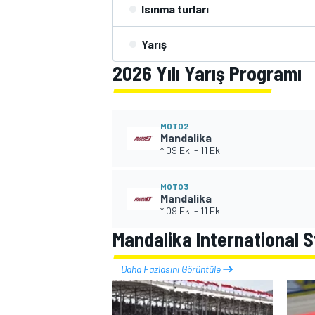
Isınma turları
Yarış
2026 Yılı Yarış Programı
WRC
MOTO2
Mandalika
* 09 Eki
-
11 Eki
MOTO3
Mandalika
* 09 Eki
-
11 Eki
Mandalika International Str
Daha Fazlasını Görüntüle