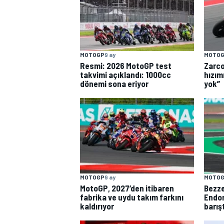
TÜRK SPORCULAR
MOTOGP
9 ay
MOTO
Resmi: 2026 MotoGP test
Zarco
takvimi açıklandı: 1000cc
hızım
dönemi sona eriyor
yok”
MOTOGP
9 ay
MOTO
MotoGP, 2027’den itibaren
Bezze
fabrika ve uydu takım farkını
Endon
kaldırıyor
barış