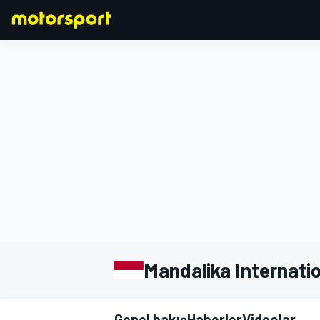
FORMULA 1
Mandalika Internatio
Genel bakış
Haberler
Videolar