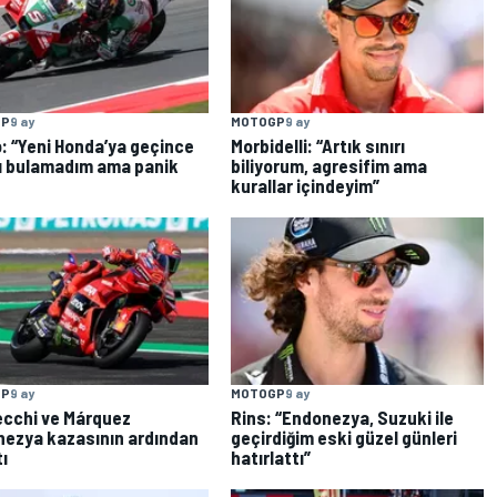
GP
9 ay
MOTOGP
9 ay
: “Yeni Honda’ya geçince
Morbidelli: “Artık sınırı
ı bulamadım ama panik
biliyorum, agresifim ama
kurallar içindeyim”
GP
9 ay
MOTOGP
9 ay
cchi ve Márquez
Rins: “Endonezya, Suzuki ile
ezya kazasının ardından
geçirdiğim eski güzel günleri
tı
hatırlattı”