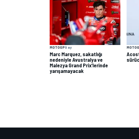
MOTOGP
9 ay
MOTO
Marc Marquez, sakatlığı
Acost
nedeniyle Avustralya ve
sürü
Malezya Grand Prix’lerinde
yarışamayacak