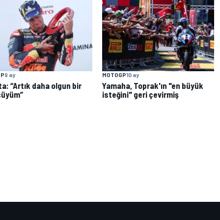
GP
9 ay
MOTOGP
10 ay
a: “Artık daha olgun bir
Yamaha, Toprak'ın "en büyük
cüyüm”
isteğini" geri çevirmiş