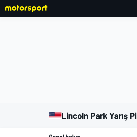
FORMULA 1
Lincoln Park Yarış Pi
Genel bakış