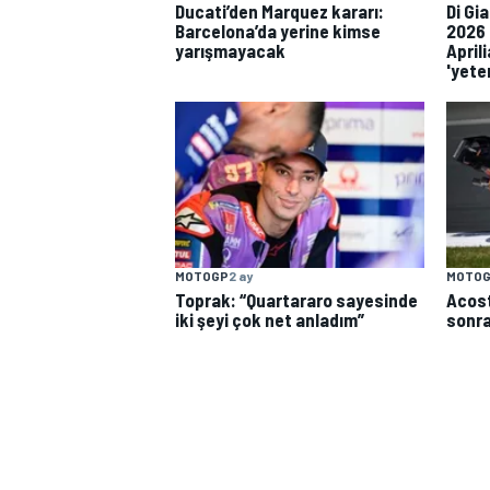
Ducati’den Marquez kararı:
Di Gi
Barcelona’da yerine kimse
2026 
yarışmayacak
April
'yete
TÜRK SPORCULAR
MOTOGP
2 ay
MOTO
Toprak: “Quartararo sayesinde
Acost
iki şeyi çok net anladım”
sonra