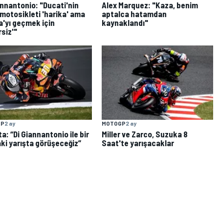
annantonio: "Ducati'nin
Alex Marquez: "Kaza, benim
motosikleti 'harika' ama
aptalca hatamdan
ia'yı geçmek için
kaynaklandı"
rsiz'"
GP
2 ay
MOTOGP
2 ay
a: “Di Giannantonio ile bir
Miller ve Zarco, Suzuka 8
ki yarışta görüşeceğiz”
Saat'te yarışacaklar