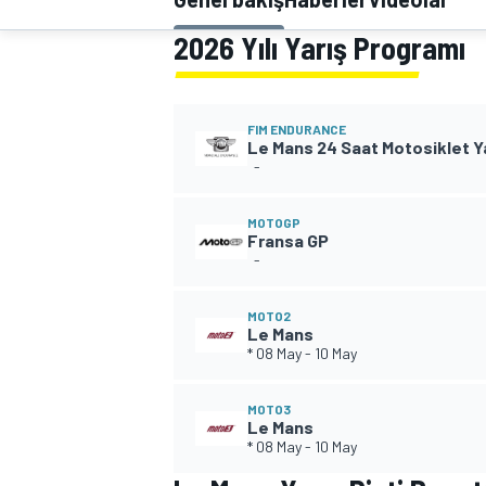
MOTOGP
2026 Yılı Yarış Programı
FIM ENDURANCE
Le Mans 24 Saat Motosiklet Ya
-
MOTOGP
Fransa GP
-
MOTO2
Le Mans
* 08 May
-
10 May
WORLD SUPERBIKE
MOTO3
Le Mans
* 08 May
-
10 May