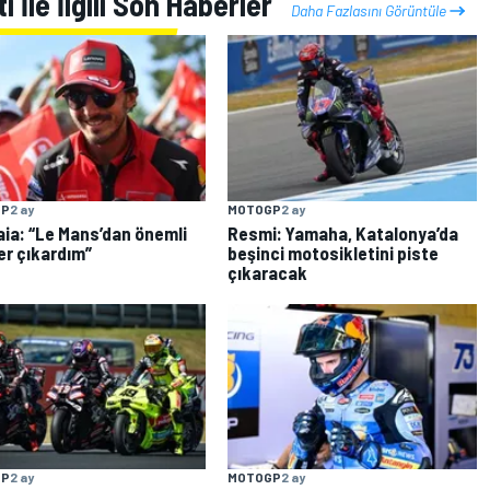
 İle İlgili Son Haberler
Daha Fazlasını Görüntüle
GP
2 ay
MOTOGP
2 ay
ia: “Le Mans’dan önemli
Resmi: Yamaha, Katalonya’da
er çıkardım”
beşinci motosikletini piste
çıkaracak
GP
2 ay
MOTOGP
2 ay