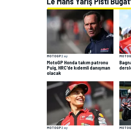
Le Mans Yarış Pisti Bugatti
WRC
MOTOGP
2 ay
MOTO
MotoGP Honda takım patronu
Bagna
Puig, HRC'de kıdemli danışman
dersl
olacak
MOTOGP
2 ay
MOTO