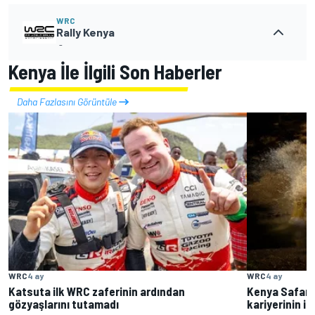
WRC
Rally Kenya
-
Kenya İle İlgili Son Haberler
Daha Fazlasını Görüntüle
WRC
4 ay
WRC
4 ay
Katsuta ilk WRC zaferinin ardından
Kenya Safari 
gözyaşlarını tutamadı
kariyerinin i