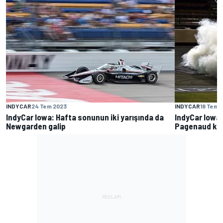
INDYCAR
24 Tem 2023
INDYCAR
18 Tem 
IndyCar Iowa: Hafta sonunun iki yarışında da
IndyCar Iowa:
Newgarden galip
Pagenaud ka