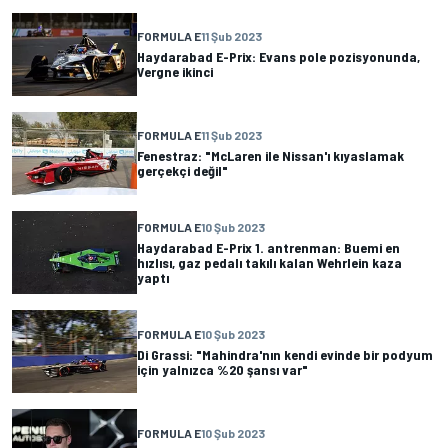
FORMULA E
11 Şub 2023
Haydarabad E-Prix: Evans pole pozisyonunda,
Vergne ikinci
FORMULA E
11 Şub 2023
Fenestraz: "McLaren ile Nissan'ı kıyaslamak
gerçekçi değil"
FORMULA E
10 Şub 2023
Haydarabad E-Prix 1. antrenman: Buemi en
hızlısı, gaz pedalı takılı kalan Wehrlein kaza
yaptı
FORMULA E
10 Şub 2023
Di Grassi: "Mahindra'nın kendi evinde bir podyum
için yalnızca %20 şansı var"
FORMULA E
10 Şub 2023