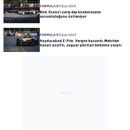
FORMULA E
11 Şub 2023
Bird, Evans'ı yarış dışı bırakmasının
sorumluluğunu üstleniyor
FORMULA E
11 Şub 2023
Haydarabad E-Prix: Vergne kazandı, Wehrlein
hasarı azalttı, Jaguar pilotları birbirine çarptı