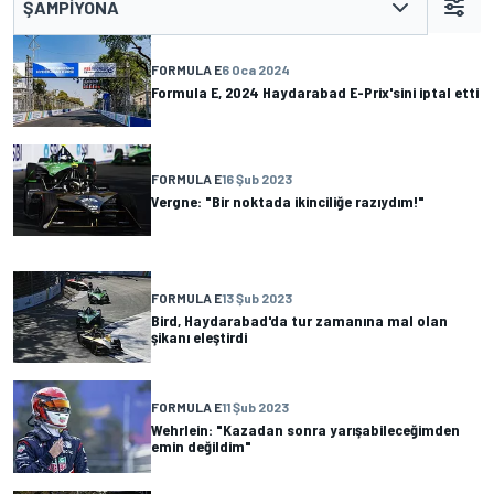
ŞAMPIYONA
FORMULA E
6 Oca 2024
Formula E, 2024 Haydarabad E-Prix'sini iptal etti
FORMULA E
16 Şub 2023
Vergne: "Bir noktada ikinciliğe razıydım!"
FORMULA E
13 Şub 2023
Bird, Haydarabad'da tur zamanına mal olan
şikanı eleştirdi
FORMULA E
11 Şub 2023
Wehrlein: "Kazadan sonra yarışabileceğimden
emin değildim"