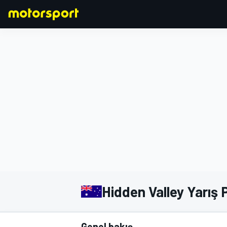
FORMULA 1
Hidden Valley Yarış P
Genel bakış