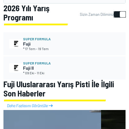
2026 Yılı Yarış
Sizin Zaman Diliminiz
Programı
SUPER FORMULA
Fuji
* 17 Tem
-
19 Tem
SUPER FORMULA
Fuji II
* 09 Eki
-
11 Eki
Fuji Uluslararası Yarış Pisti İle İlgili
Son Haberler
Daha Fazlasını Görüntüle