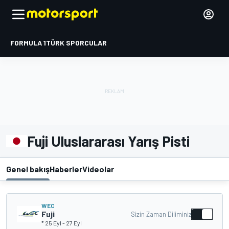
FORMULA 1
TÜRK SPORCULAR
Fuji Uluslararası Yarış Pisti
Genel bakış
Haberler
Videolar
WEC
Fuji
Sizin Zaman Diliminiz
* 25 Eyl
-
27 Eyl