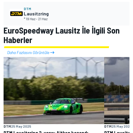
DTM
Lausitzring
* 19 Haz
-
21 Haz
EuroSpeedway Lausitz İle İlgili Son
Haberler
Daha Fazlasını Görüntüle
DTM
25 May 2025
DTM
25 May 2025
DTM Lausitzring 2. yarış: Aitken kazandı,
DTM Lausitzri