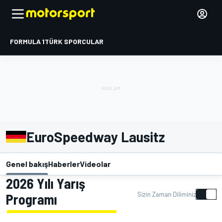
FORMULA 1
TÜRK SPORCULAR
EuroSpeedway Lausitz
Genel bakış
Haberler
Videolar
2026 Yılı Yarış
Sizin Zaman Diliminiz
Programı