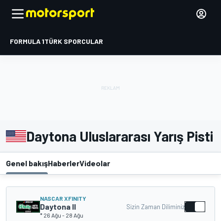
FORMULA 1
TÜRK SPORCULAR
Daytona Uluslararası Yarış Pisti
Genel bakış
Haberler
Videolar
NASCAR XFINITY
Daytona II
Sizin Zaman Diliminiz
* 26 Ağu
-
28 Ağu