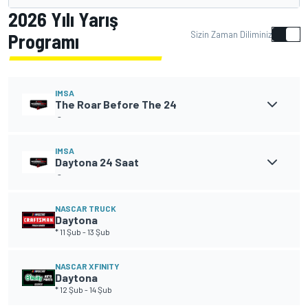
2026 Yılı Yarış
Sizin Zaman Diliminiz
Programı
IMSA
The Roar Before The 24
-
IMSA
Daytona 24 Saat
-
NASCAR TRUCK
Daytona
* 11 Şub
-
13 Şub
NASCAR XFINITY
Daytona
* 12 Şub
-
14 Şub