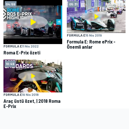
04:59
05:31
FORMULA E
15 Nis 2019
Formula E: Rome ePrix -
Önemli anlar
FORMULA E
11 Nis 2022
Roma E-Prix özeti
10:49
FORMULA E
19 Nis 2018
Araç üstü özet, | 2018 Roma
E-Prix