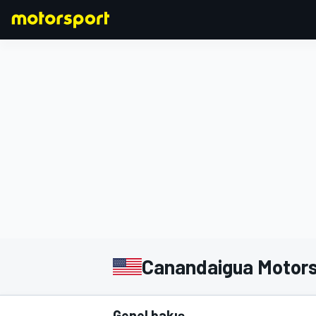
FORMULA 1
Canandaigua Motors
Genel bakış