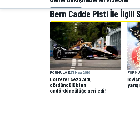
MOTOGP
Bern Cadde Pisti İle İlgili
FORMULA E
23 Haz 2019
FORMU
Lotterer ceza aldı,
İsviç
dördüncülükten
yarış
ondördüncülüğe geriledi!
WORLD SUPERBIKE