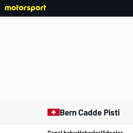
FORMULA 1
Bern Cadde Pisti
Genel bakış
Haberler
Videolar