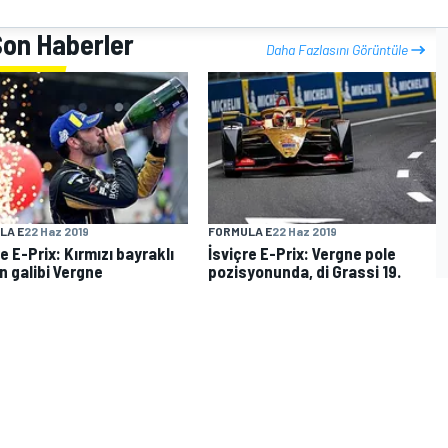
 Son Haberler
Daha Fazlasını Görüntüle
LA E
22 Haz 2019
FORMULA E
22 Haz 2019
re E-Prix: Kırmızı bayraklı
İsviçre E-Prix: Vergne pole
ın galibi Vergne
pozisyonunda, di Grassi 19.