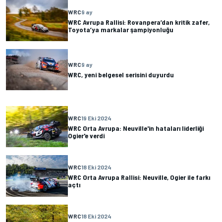
WRC
9 ay
WRC Avrupa Rallisi: Rovanpera’dan kritik zafer,
Toyota’ya markalar şampiyonluğu
WRC
9 ay
WRC, yeni belgesel serisini duyurdu
WRC
19 Eki 2024
WRC Orta Avrupa: Neuville'in hataları liderliği
Ogier'e verdi
WRC
18 Eki 2024
WRC Orta Avrupa Rallisi: Neuville, Ogier ile farkı
açtı
WRC
18 Eki 2024