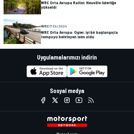
WRC Orta Avrupa Rallisi: Neuville liderliğe
yükseldi
WRC
17 Eki 2024
WRC Orta Avrupa: Ogier, iyi bir başlangıçla
tempoyu belirleyen isim oldu
Uygulamalarımızı indirin
Sosyal medya
Motor1.com