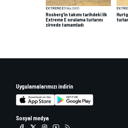
EXTREME E
3 Nis 2021
EXTRE
Rosberg’in takımı tarihdeki ilk
Hurtg
Extreme E sıralama turlarını
turla
zirvede tamamladı
WRC
Uygulamalarımızı indirin
Sosyal medya