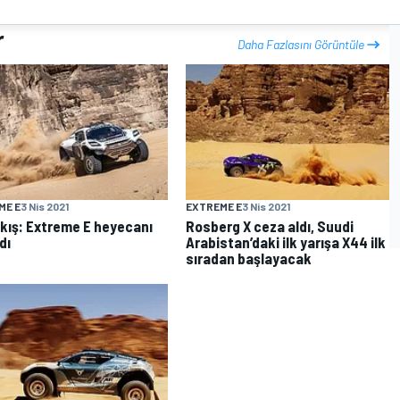
r
Daha Fazlasını Görüntüle
ME E
3 Nis 2021
EXTREME E
3 Nis 2021
kış: Extreme E heyecanı
Rosberg X ceza aldı, Suudi
dı
Arabistan’daki ilk yarışa X44 ilk
sıradan başlayacak