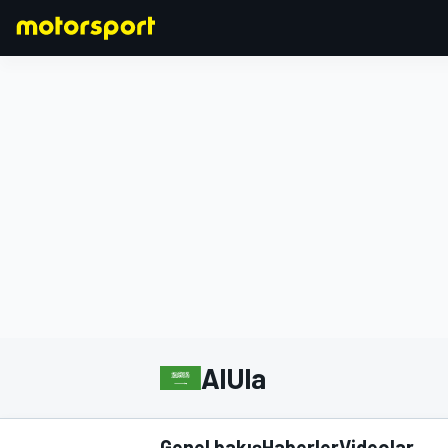
FORMULA 1
AlUla
Genel bakış
Haberler
Videolar