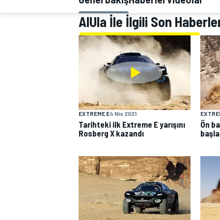
MOTOGP
AlUla İle İlgili Son Haberle
EXTREME E
4 Nis 2021
EXTRE
Tarihteki ilk Extreme E yarışını
Ön ba
Rosberg X kazandı
başla
WORLD SUPERBIKE