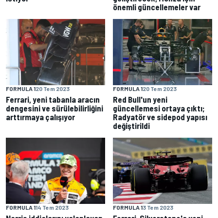
önemli güncellemeler var
FORMULA 1
20 Tem 2023
FORMULA 1
20 Tem 2023
Ferrari, yeni tabanla aracın
Red Bull'un yeni
dengesini ve sürülebilirliğini
güncellemesi ortaya çıktı;
arttırmaya çalışıyor
Radyatör ve sidepod yapısı
değiştirildi
FORMULA 1
14 Tem 2023
FORMULA 1
3 Tem 2023
Norris iddialarını yalanlayan
Ferrari, Silverstone'a yeni