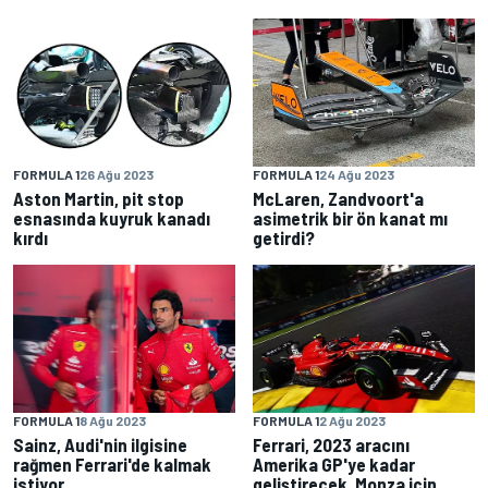
FORMULA 1
26 Ağu 2023
FORMULA 1
24 Ağu 2023
Aston Martin, pit stop
McLaren, Zandvoort'a
esnasında kuyruk kanadı
asimetrik bir ön kanat mı
kırdı
getirdi?
FORMULA 1
8 Ağu 2023
FORMULA 1
2 Ağu 2023
Sainz, Audi'nin ilgisine
Ferrari, 2023 aracını
rağmen Ferrari'de kalmak
Amerika GP'ye kadar
istiyor
geliştirecek, Monza için