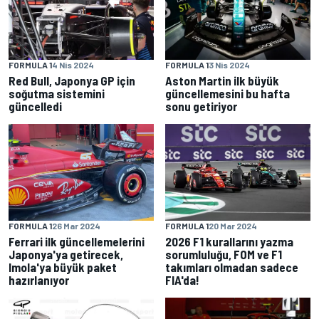
FORMULA 1
4 Nis 2024
FORMULA 1
3 Nis 2024
Red Bull, Japonya GP için
Aston Martin ilk büyük
soğutma sistemini
güncellemesini bu hafta
güncelledi
sonu getiriyor
FORMULA 1
26 Mar 2024
FORMULA 1
20 Mar 2024
Ferrari ilk güncellemelerini
2026 F1 kurallarını yazma
Japonya'ya getirecek,
sorumluluğu, FOM ve F1
Imola'ya büyük paket
takımları olmadan sadece
hazırlanıyor
FIA'da!