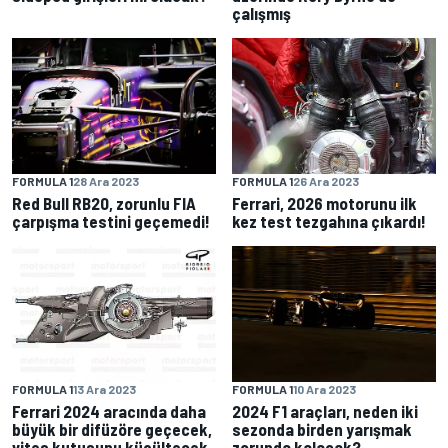
çalışmış
FORMULA 1
28 Ara 2023
FORMULA 1
26 Ara 2023
Red Bull RB20, zorunlu FIA
Ferrari, 2026 motorunu ilk
çarpışma testini geçemedi!
kez test tezgahına çıkardı!
FORMULA 1
13 Ara 2023
FORMULA 1
10 Ara 2023
Ferrari 2024 aracında daha
2024 F1 araçları, neden iki
büyük bir difüzöre geçecek,
sezonda birden yarışmak
vites kutusunu küçültecek
zorunda kalacak?