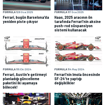
FORMULA 1
28 Oca 2025
FORMULA 1
17 Oca 2025
Ferrari, bugün Barselona'da
Haas, 2025 aracının ön
yeniden piste çıkıyor
tarafında Ferrari'nin aksine
push-rod süspansiyon
sistemi kullanacak
FORMULA 1
15 Eki 2024
FORMULA 1
14 May 2024
Ferrari, Austin'e getirmeyi
Ferrari'nin Imola öncesinde
planladığı güncelleme
SF-24'te yaptığı
paketini iki aşamaya
değişiklikler
bölecek!