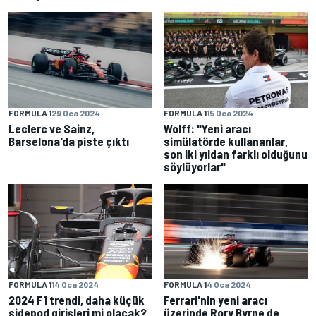
FORMULA 1
29 Oca 2024
FORMULA 1
15 Oca 2024
Leclerc ve Sainz,
Wolff: "Yeni aracı
Barselona'da piste çıktı
simülatörde kullananlar,
son iki yıldan farklı olduğunu
söylüyorlar"
FORMULA 1
14 Oca 2024
FORMULA 1
4 Oca 2024
2024 F1 trendi, daha küçük
Ferrari'nin yeni aracı
sidepod girişleri mi olacak?
üzerinde Rory Byrne de