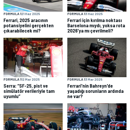
FORMULA 1
21 Haz 2025
FORMULA 1
3 Haz 2025
Ferrari, 2025 aracının
Ferrari için kırılma noktası
potansiyelini gerçekten
Barselona mıydı, yoksa rota
çıkarabilecek mi?
2026’ya mı çevrilmeli?
FORMULA 1
12 Mar 2025
FORMULA 1
3 Mar 2025
Serra: “SF-25, pist ve
Ferrari'nin Bahreyn'de
simülatör verileriyle tam
yaşadığı sorunların ardında
uyumlu”
ne var?