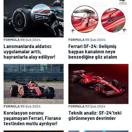
FORMULA 1
18 Şub 2024
FORMULA 1
15 Şub 2024
Lansmanlarda aldatıcı
Ferrari SF-24: Gelişmiş
uygulamalar arttı,
baypas kanalının neye
hayranlarla alay ediliyor!
benzediğine göz atalım
FORMULA 1
15 Şub 2024
FORMULA 1
13 Şub 2024
Korelasyon sorunu
Teknik analiz: SF-24'teki
yaşamayan Ferrari, Fiorano
görünmeyen devrimler
testinden mutlu ayrılıyor!