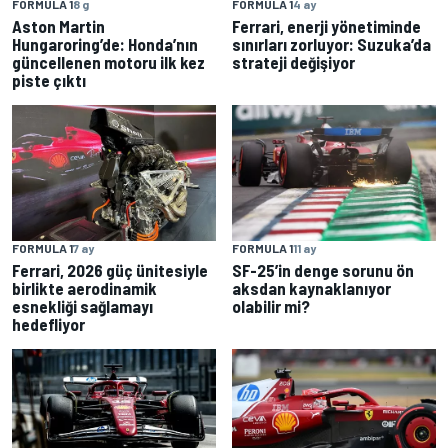
FORMULA 1
8 g
FORMULA 1
4 ay
Aston Martin
Ferrari, enerji yönetiminde
Hungaroring’de: Honda’nın
sınırları zorluyor: Suzuka’da
güncellenen motoru ilk kez
strateji değişiyor
piste çıktı
FORMULA 1
7 ay
FORMULA 1
11 ay
Ferrari, 2026 güç ünitesiyle
SF-25’in denge sorunu ön
birlikte aerodinamik
aksdan kaynaklanıyor
esnekliği sağlamayı
olabilir mi?
hedefliyor