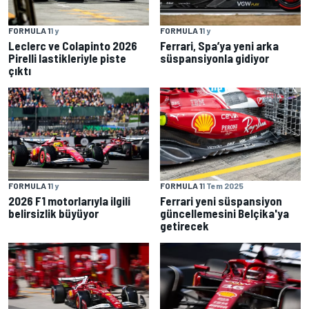
FORMULA 1
1 y
FORMULA 1
1 y
Leclerc ve Colapinto 2026
Ferrari, Spa’ya yeni arka
Pirelli lastikleriyle piste
süspansiyonla gidiyor
çıktı
FORMULA 1
1 y
FORMULA 1
1 Tem 2025
2026 F1 motorlarıyla ilgili
Ferrari yeni süspansiyon
belirsizlik büyüyor
güncellemesini Belçika'ya
getirecek