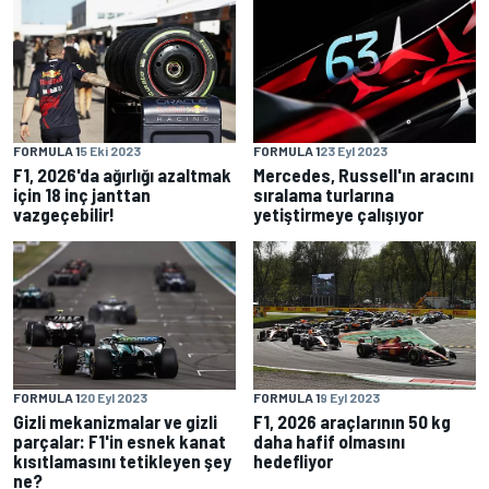
FORMULA 1
5 Eki 2023
FORMULA 1
23 Eyl 2023
F1, 2026'da ağırlığı azaltmak
Mercedes, Russell'ın aracını
için 18 inç janttan
sıralama turlarına
vazgeçebilir!
yetiştirmeye çalışıyor
FORMULA 1
20 Eyl 2023
FORMULA 1
9 Eyl 2023
Gizli mekanizmalar ve gizli
F1, 2026 araçlarının 50 kg
parçalar: F1'in esnek kanat
daha hafif olmasını
kısıtlamasını tetikleyen şey
hedefliyor
ne?