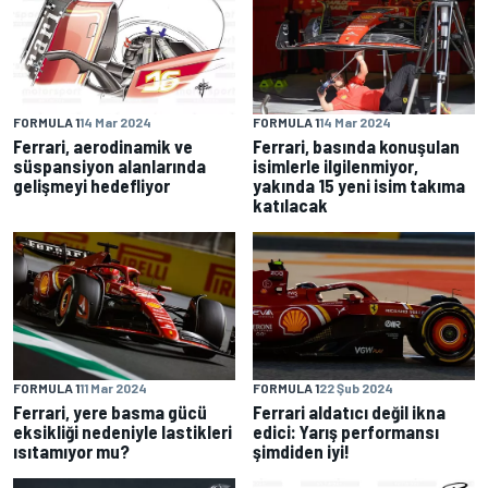
FORMULA 1
14 Mar 2024
FORMULA 1
14 Mar 2024
Ferrari, aerodinamik ve
Ferrari, basında konuşulan
süspansiyon alanlarında
isimlerle ilgilenmiyor,
gelişmeyi hedefliyor
yakında 15 yeni isim takıma
katılacak
FORMULA 1
11 Mar 2024
FORMULA 1
22 Şub 2024
Ferrari, yere basma gücü
Ferrari aldatıcı değil ikna
eksikliği nedeniyle lastikleri
edici: Yarış performansı
ısıtamıyor mu?
şimdiden iyi!