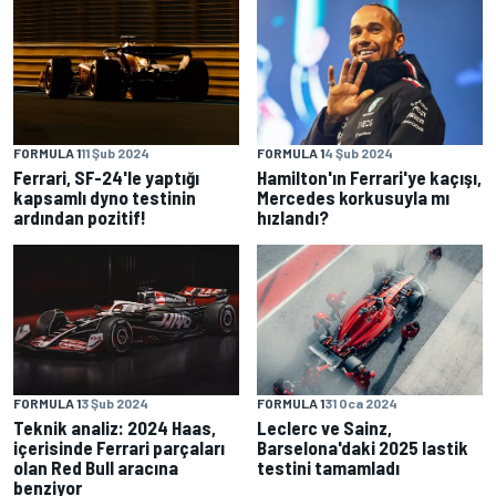
FORMULA 1
11 Şub 2024
FORMULA 1
4 Şub 2024
Ferrari, SF-24'le yaptığı
Hamilton'ın Ferrari'ye kaçışı,
kapsamlı dyno testinin
Mercedes korkusuyla mı
ardından pozitif!
hızlandı?
FORMULA 1
3 Şub 2024
FORMULA 1
31 Oca 2024
Teknik analiz: 2024 Haas,
Leclerc ve Sainz,
içerisinde Ferrari parçaları
Barselona'daki 2025 lastik
olan Red Bull aracına
testini tamamladı
benziyor