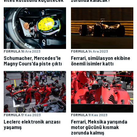
FORMULA 1
6 Ara 2023
FORMULA 1
4 Ara 2023
Schumacher, Mercedes'le
Ferrari, simülasyon ekibine
Magny Cours'da piste çıktı
önemli isimler kattı
FORMULA 1
7 Kas 2023
FORMULA 1
1 Kas 2023
Leclerc elektronik arızası
Ferrari, Meksika yarışında
yaşamış
motor gücünü kısmak
zorunda kalmış