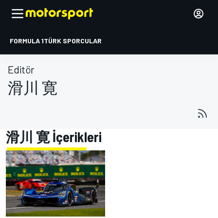
FORMULA 1
TÜRK SPORCULAR
Editör
滑川 寛
滑川 寛 İçerikleri