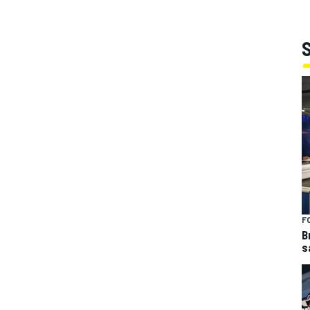
F
B
s