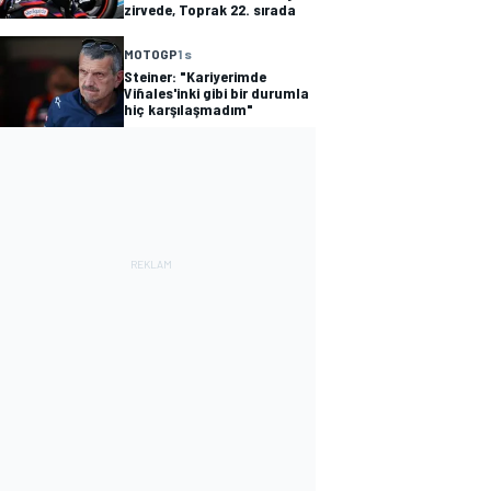
zirvede, Toprak 22. sırada
MOTOGP
1 s
Steiner: "Kariyerimde
Viñales'inki gibi bir durumla
hiç karşılaşmadım"