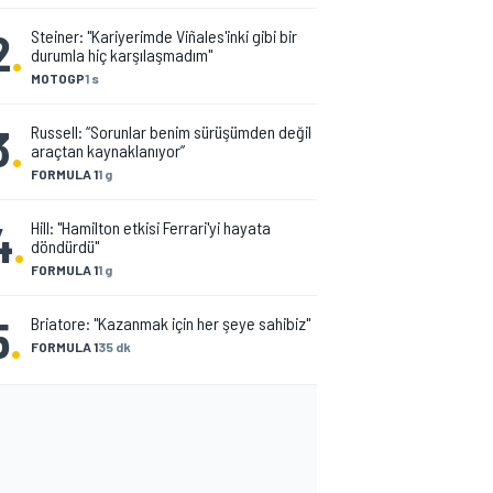
2
.
Steiner: "Kariyerimde Viñales'inki gibi bir
durumla hiç karşılaşmadım"
MOTOGP
1 s
3
.
Russell: “Sorunlar benim sürüşümden değil
araçtan kaynaklanıyor”
FORMULA 1
1 g
4
.
Hill: "Hamilton etkisi Ferrari'yi hayata
döndürdü"
FORMULA 1
1 g
5
.
Briatore: "Kazanmak için her şeye sahibiz"
FORMULA 1
35 dk