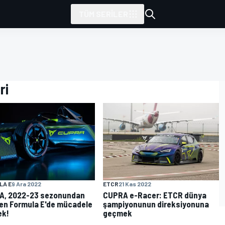
TÜM SERILER
ri
LA E
9 Ara 2022
ETCR
21 Kas 2022
A, 2022-23 sezonundan
CUPRA e-Racer: ETCR dünya
ren Formula E'de mücadele
şampiyonunun direksiyonuna
ek!
geçmek