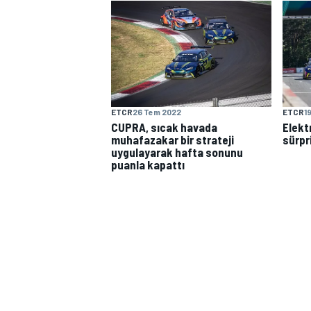
MOTOGP
ETCR
26 Tem 2022
ETCR
1
CUPRA, sıcak havada
Elektr
muhafazakar bir strateji
sürpr
uygulayarak hafta sonunu
puanla kapattı
WORLD SUPERBIKE