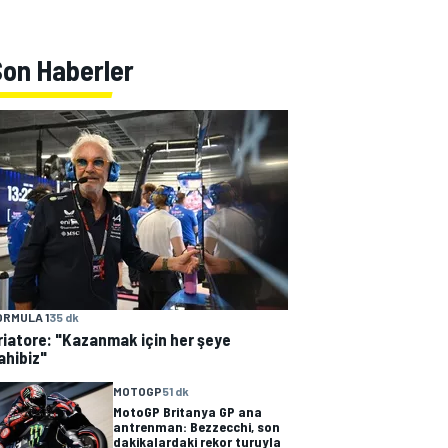
Son Haberler
ORMULA 1
35 dk
riatore: "Kazanmak için her şeye
ahibiz"
MOTOGP
51 dk
MotoGP Britanya GP ana
antrenman: Bezzecchi, son
dakikalardaki rekor turuyla