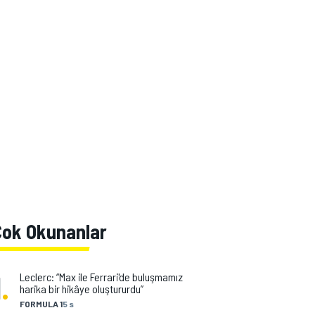
Çok Okunanlar
1
.
Leclerc: “Max ile Ferrari'de buluşmamız
harika bir hikâye oluştururdu”
FORMULA 1
5 s