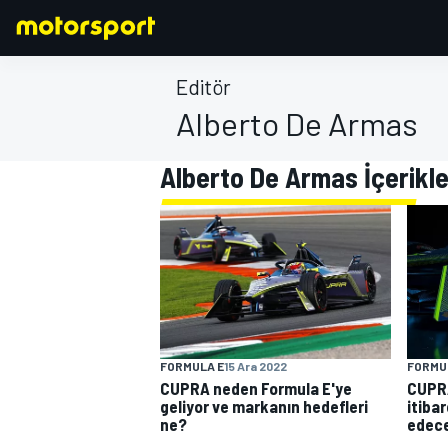
Editör
Alberto De Armas
FORMULA 1
Alberto De Armas İçerikle
FORMULA E
15 Ara 2022
FORMU
CUPRA neden Formula E'ye
CUPR
geliyor ve markanın hedefleri
itiba
ne?
edec