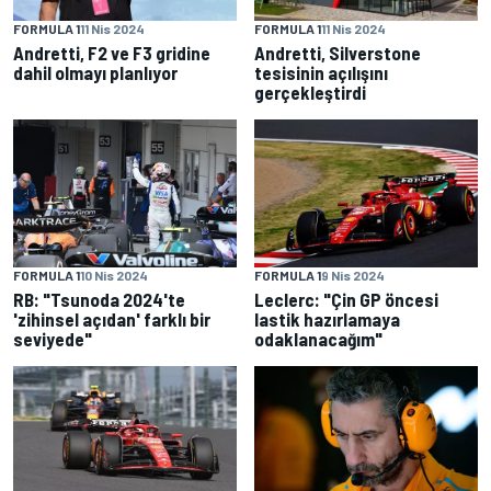
FORMULA 1
11 Nis 2024
FORMULA 1
11 Nis 2024
Andretti, F2 ve F3 gridine
Andretti, Silverstone
dahil olmayı planlıyor
tesisinin açılışını
gerçekleştirdi
FORMULA 1
10 Nis 2024
FORMULA 1
9 Nis 2024
RB: "Tsunoda 2024'te
Leclerc: "Çin GP öncesi
'zihinsel açıdan' farklı bir
lastik hazırlamaya
seviyede"
odaklanacağım"