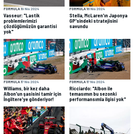
FORMULA 1
9 Nis 2024
FORMULA 1
8 Nis 2024
Vasseur: "Lastik
Stella, McLaren'ın Japonya
problemlerimizi
GP'sindeki stratejisini
çözdüğümüzün garantisi
savundu
yok"
FORMULA 1
7 Nis 2024
FORMULA 1
7 Nis 2024
Williams, bir kez daha
Ricciardo: "Albon ile
Albon'un şasisini tamir için
temasımın bu sezonki
İngiltere'ye gönderiyor!
performansımla ilgisi yok"