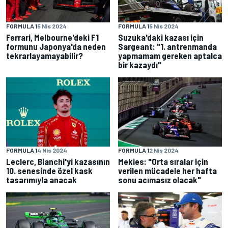
FORMULA 1
5 Nis 2024
FORMULA 1
5 Nis 2024
Ferrari, Melbourne'deki F1
Suzuka'daki kazası için
formunu Japonya'da neden
Sargeant: "1. antrenmanda
tekrarlayamayabilir?
yapmamam gereken aptalca
bir kazaydı"
FORMULA 1
4 Nis 2024
FORMULA 1
2 Nis 2024
Leclerc, Bianchi'yi kazasının
Mekies: "Orta sıralar için
10. senesinde özel kask
verilen mücadele her hafta
tasarımıyla anacak
sonu acımasız olacak"