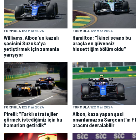
FORMULA 1
23 Mar 2024
FORMULA 1
22 Mar 2024
Williams, Albon'un kazalı
Hamilton: "İkinci seans bu
şasisini Suzuka'ya
araçla en güvensiz
yetiştirmek için zamanla
hissettiğim bölüm oldu"
yarışıyor
FORMULA 1
22 Mar 2024
FORMULA 1
22 Mar 2024
Pirelli: "Farklı stratejiler
Albon, kaza yapan şasi
görmek istediğimiz için bu
onarılamazsa Sargeant'ın F1
hamurları getirdik"
aracını devralabilir