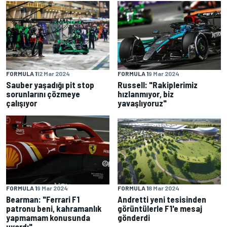
FORMULA 1
12 Mar 2024
FORMULA 1
9 Mar 2024
Sauber yaşadığı pit stop
Russell: "Rakiplerimiz
sorunlarını çözmeye
hızlanmıyor, biz
çalışıyor
yavaşlıyoruz"
FORMULA 1
9 Mar 2024
FORMULA 1
8 Mar 2024
Bearman: "Ferrari F1
Andretti yeni tesisinden
patronu beni, kahramanlık
görüntülerle F1'e mesaj
yapmamam konusunda
gönderdi
uyardı"