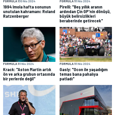
FORMULA 1
30 Nis 2024
FORMULA 1
11 Nis 2024
1994 Imola hafta sonunun
Pirelli: "Beş yıllık aranın
unutulan kahramanı: Roland
ardından Çin GP'nin dönüşü,
Ratzenberger
büyük belirsizlikleri
beraberinde getirecek"
FORMULA 1
11 Nis 2024
FORMULA 1
11 Nis 2024
Krack: "Aston Martin artık
Gasly: "Ocon ile yaşadığım
ön ve arka grubun ortasında
temas bana pahalıya
bir yerlerde değil"
patladı"