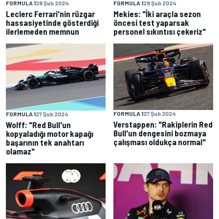
FORMULA 1
28 Şub 2024
FORMULA 1
28 Şub 2024
Leclerc Ferrari'nin rüzgar
Mekies: "İki araçla sezon
hassasiyetinde gösterdiği
öncesi test yaparsak
ilerlemeden memnun
personel sıkıntısı çekeriz"
FORMULA 1
27 Şub 2024
FORMULA 1
27 Şub 2024
Verstappen: "Rakiplerin Red
Wolff: "Red Bull'un
Bull'un dengesini bozmaya
kopyaladığı motor kapağı
çalışması oldukça normal"
başarının tek anahtarı
olamaz"