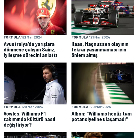
FORMULA 1
21 Mar 2024
FORMULA 1
21 Mar 2024
Avustralya'da yarışlara
Haas, Magnussen olayının
dönmeye çalışan Sainz,
tekrar yaşanmaması için
iyileşme sürecini anlattı
önlem almış
FORMULA 1
20 Mar 2024
FORMULA 1
20 Mar 2024
Vowles, Williams F1
Albon: "Williams henüz tam
takımında kültürü nasıl
potansiyeline ulaşamadı"
değiştiriyor?