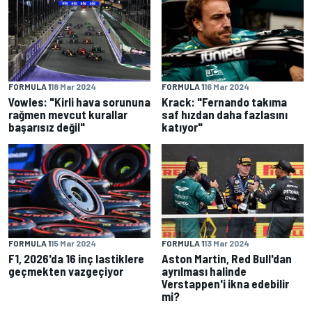
FORMULA 1
18 Mar 2024
FORMULA 1
16 Mar 2024
Vowles: "Kirli hava sorununa
Krack: "Fernando takıma
rağmen mevcut kurallar
saf hızdan daha fazlasını
başarısız değil"
katıyor"
FORMULA 1
15 Mar 2024
FORMULA 1
13 Mar 2024
F1, 2026'da 16 inç lastiklere
Aston Martin, Red Bull'dan
geçmekten vazgeçiyor
ayrılması halinde
Verstappen'i ikna edebilir
mi?