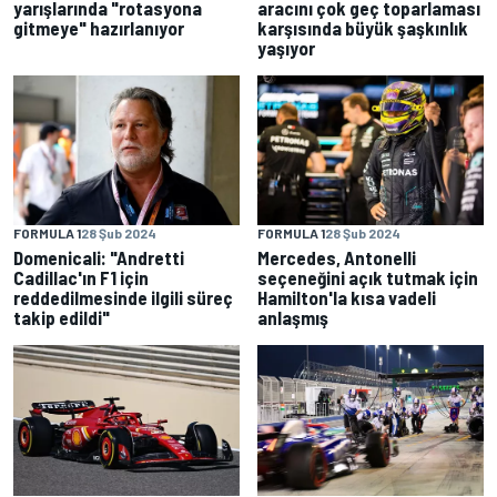
yarışlarında "rotasyona
aracını çok geç toparlaması
gitmeye" hazırlanıyor
karşısında büyük şaşkınlık
yaşıyor
FORMULA 1
28 Şub 2024
FORMULA 1
28 Şub 2024
Domenicali: "Andretti
Mercedes, Antonelli
Cadillac'ın F1 için
seçeneğini açık tutmak için
reddedilmesinde ilgili süreç
Hamilton'la kısa vadeli
takip edildi"
anlaşmış