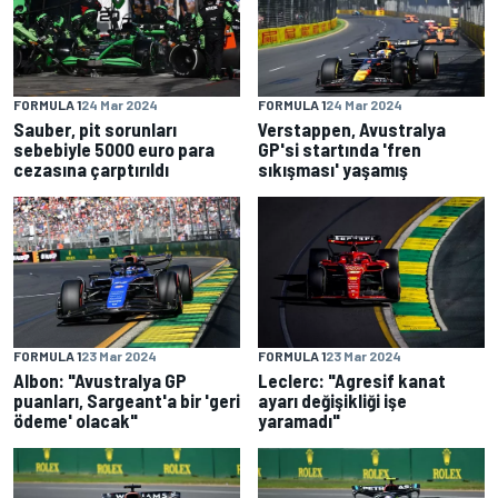
FORMULA 1
24 Mar 2024
FORMULA 1
24 Mar 2024
Sauber, pit sorunları
Verstappen, Avustralya
sebebiyle 5000 euro para
GP'si startında 'fren
cezasına çarptırıldı
sıkışması' yaşamış
FORMULA 1
23 Mar 2024
FORMULA 1
23 Mar 2024
Albon: "Avustralya GP
Leclerc: "Agresif kanat
puanları, Sargeant'a bir 'geri
ayarı değişikliği işe
ödeme' olacak"
yaramadı"