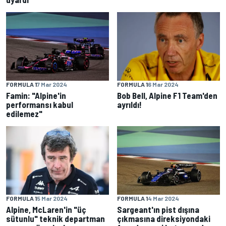
FORMULA 1
7 Mar 2024
FORMULA 1
6 Mar 2024
Famin: "Alpine'in
Bob Bell, Alpine F1 Team'den
performansı kabul
ayrıldı!
edilemez"
FORMULA 1
5 Mar 2024
FORMULA 1
4 Mar 2024
Alpine, McLaren'in "üç
Sargeant'ın pist dışına
sütunlu" teknik departman
çıkmasına direksiyondaki