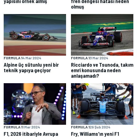
yapısını örnek almış
fren dengesi hatası neden
olmuş
FORMULA 1
4 Mar 2024
FORMULA 1
3 Mar 2024
Alpine üç sütunlu yeni bir
Ricciardo ve Tsunoda, takım
teknik yapıya geçiyor
emri konusunda neden
anlaşamadı?
FORMULA 1
1 Mar 2024
FORMULA 1
29 Şub 2024
F1, 2026 itibariyle Avrupa
Fry, Williams'ın yeni F1