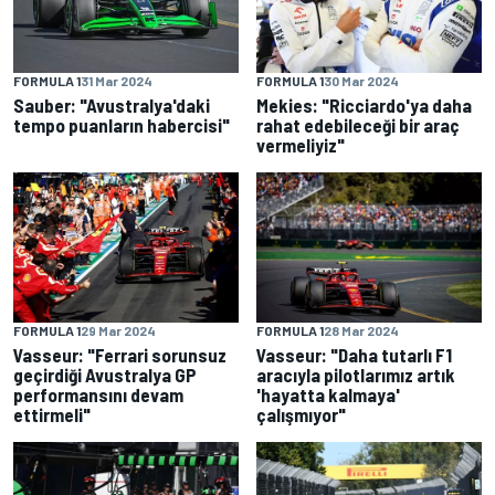
FORMULA 1
31 Mar 2024
FORMULA 1
30 Mar 2024
Sauber: "Avustralya'daki
Mekies: "Ricciardo'ya daha
tempo puanların habercisi"
rahat edebileceği bir araç
vermeliyiz"
FORMULA 1
29 Mar 2024
FORMULA 1
28 Mar 2024
Vasseur: "Ferrari sorunsuz
Vasseur: "Daha tutarlı F1
geçirdiği Avustralya GP
aracıyla pilotlarımız artık
performansını devam
'hayatta kalmaya'
ettirmeli"
çalışmıyor"