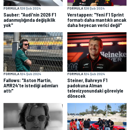
FORMULA 1
26 Şub 2024
FORMULA 1
26 Şub 2024
Sauber: "Audi'nin 2026 F1
Verstappen: "Yeni F1 Sprint
adanmışlığında değişiklik
formatı daha mantıklı ancak
yok"
daha heyecan verici değil"
FORMULA 1
24 Şub 2024
FORMULA 1
24 Şub 2024
Fallows: "Aston Martin,
Steiner, Bahreyn F1
AMR24'te istediği adımları
padokuna Alman
attı"
televizyonundaki göreviyle
dönecek