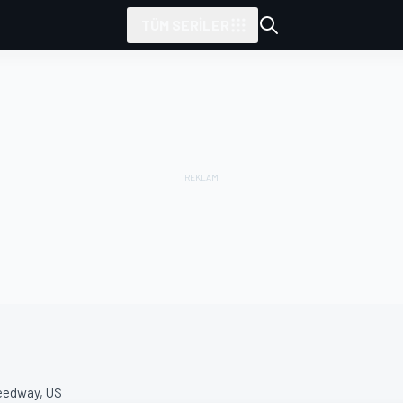
TÜM SERILER
tarafından sunulmuştur
eedway, US