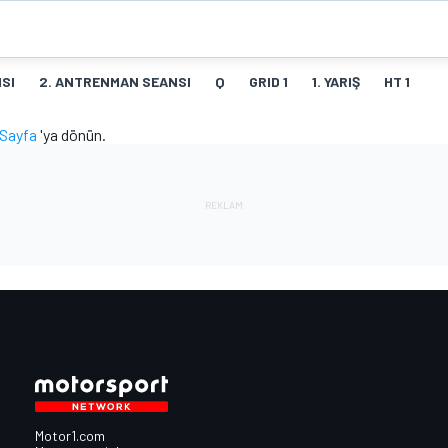
SI
2. ANTRENMAN SEANSI
Q
GRID 1
1. YARIŞ
HT 1
Sayfa
'ya dönün.
Motor1.com