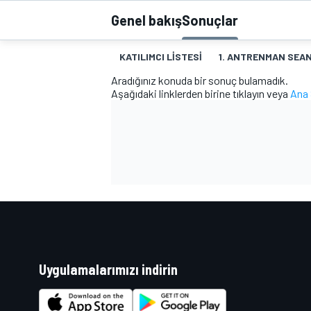
Genel bakış
Sonuçlar
MOTOGP
KATILIMCI LISTESI
1. ANTRENMAN SEAN
Aradığınız konuda bir sonuç bulamadık.
Aşağıdaki linklerden birine tıklayın veya
Ana 
WORLD SUPERBIKE
Uygulamalarımızı indirin