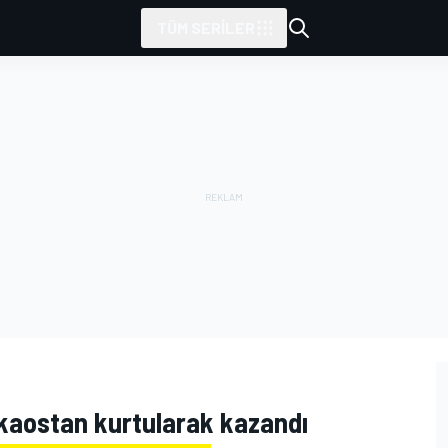
TÜM SERILER
 kaostan kurtularak kazandı