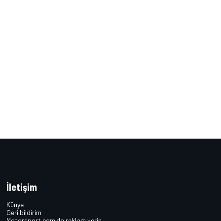
İletişim
Künye
Geri bildirim
Motorsport.com'da reklam verin