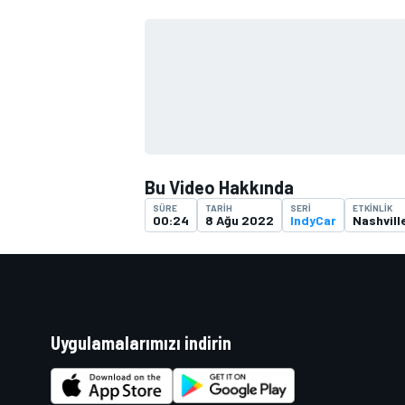
TÜRK SPORCULAR
Bu Video Hakkında
SÜRE
TARIH
SERI
ETKINLIK
00:24
8 Ağu 2022
IndyCar
Nashvill
Uygulamalarımızı indirin