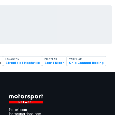
LOKASYON
PILOTLAR
TAKIMLAR
e
Streets of Nashville
Scott Dixon
Chip Ganassi Racing
Motor1.com
Motorsportjobs.com