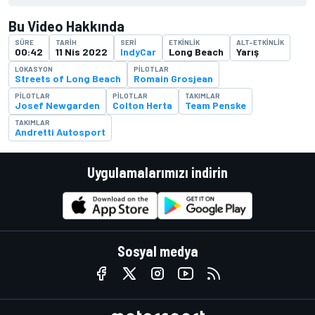
Bu Video Hakkında
SÜRE
TARIH
SERI
ETKINLIK
ALT-ETKINLIK
00:42
11 Nis 2022
IndyCar
Long Beach
Yarış
LOKASYON
PILOTLAR
Streets of Long Beach
Romain Grosjean
PILOTLAR
PILOTLAR
TAKIMLAR
Josef Newgarden
Colton Herta
Team Penske
TAKIMLAR
Andretti Autosport
Uygulamalarımızı indirin
Sosyal medya