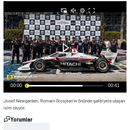
00:00
00:41
Josef Newgarden, Romain Grosjean'ın önünde galibiyete ulaşan
isim oluyor.
Yorumlar