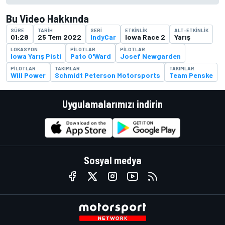
Bu Video Hakkında
SÜRE
TARIH
SERI
ETKINLIK
ALT-ETKINLIK
01:28
25 Tem 2022
IndyCar
Iowa Race 2
Yarış
LOKASYON
PILOTLAR
PILOTLAR
Iowa Yarış Pisti
Pato O'Ward
Josef Newgarden
PILOTLAR
TAKIMLAR
TAKIMLAR
Will Power
Schmidt Peterson Motorsports
Team Penske
Uygulamalarımızı indirin
Sosyal medya