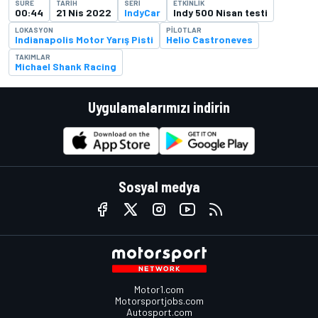
SÜRE
TARIH
SERI
ETKINLIK
00:44
21 Nis 2022
IndyCar
Indy 500 Nisan testi
LOKASYON
PILOTLAR
Indianapolis Motor Yarış Pisti
Helio Castroneves
TAKIMLAR
Michael Shank Racing
Uygulamalarımızı indirin
Sosyal medya
Motor1.com
Motorsportjobs.com
Autosport.com