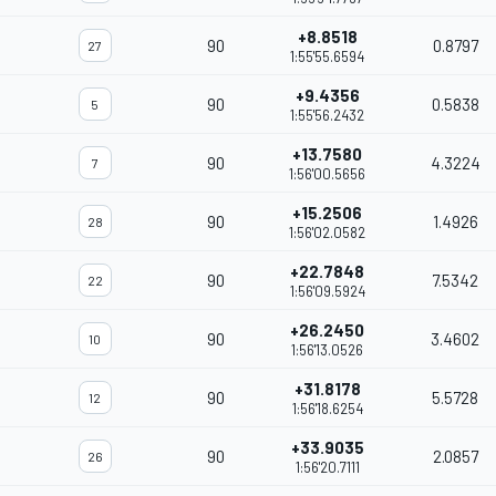
+8.8518
90
0.8797
27
1:55'55.6594
+9.4356
90
0.5838
5
1:55'56.2432
+13.7580
90
4.3224
7
1:56'00.5656
+15.2506
90
1.4926
28
1:56'02.0582
+22.7848
90
7.5342
22
1:56'09.5924
+26.2450
90
3.4602
10
1:56'13.0526
+31.8178
90
5.5728
12
1:56'18.6254
+33.9035
90
2.0857
26
1:56'20.7111