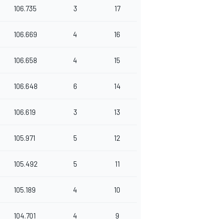
106.735
3
17
106.669
4
16
106.658
4
15
106.648
6
14
106.619
3
13
105.971
5
12
105.492
5
11
105.189
4
10
104.701
4
9