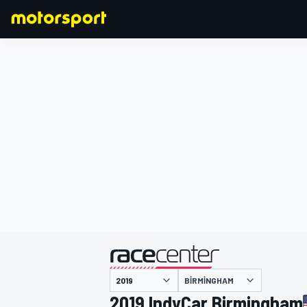
FORMULA 1
BIRMINGHAM
2019 IndyCar Birmingham