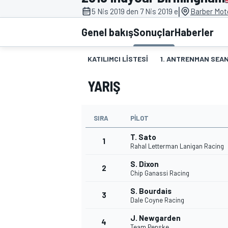
|
5 Nis 2019 den 7 Nis 2019 e
Barber Mot
MOTOGP
Genel bakış
Sonuçlar
Haberler
KATILIMCI LISTESI
1. ANTRENMAN SEAN
YARIŞ
SIRA
PILOT
T. Sato
1
Rahal Letterman Lanigan Racing
S. Dixon
2
WORLD SUPERBIKE
Chip Ganassi Racing
S. Bourdais
3
Dale Coyne Racing
J. Newgarden
4
Team Penske