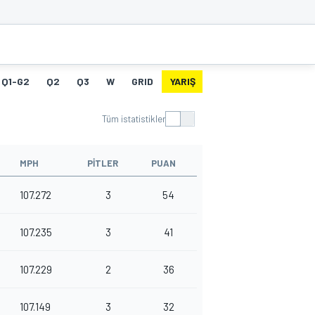
Q1-G2
Q2
Q3
W
GRID
YARIŞ
HT
Tüm istatistikler
MPH
PITLER
PUAN
107.272
3
54
107.235
3
41
107.229
2
36
107.149
3
32