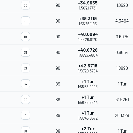
+34.9655
90
1.0620
60
1:56'21.7731
+39.3119
90
4.3464
98
1:56'26.1195
+40.0094
90
0.6975
19
1:56'26.8170
+40.6728
90
0.6634
31
1:56'27.4804
+42.5718
90
1.8990
21
1:56'29.3794
+1 Tur
89
1 Tur
14
1:55'53.9993
+1 Tur
89
31.5251
20
1:56'25.5244
+1 Tur
89
20.1328
4
1:56'45.6572
+2 Tur
88
1 Tur
81