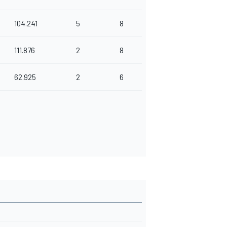
104.241
5
8
111.876
2
8
62.925
2
6