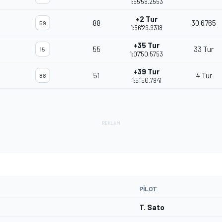
1:55'59.2553
+2 Tur
88
30.6765
59
1:56'29.9318
+35 Tur
55
33 Tur
15
1:07'50.5753
+39 Tur
51
4 Tur
88
1:51'50.7941
PILOT
T. Sato