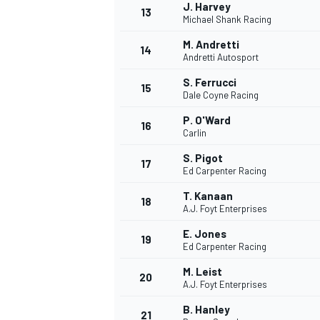
J. Harvey
13
Michael Shank Racing
M. Andretti
14
Andretti Autosport
TÜRK SPORCULAR
S. Ferrucci
15
Dale Coyne Racing
P. O'Ward
16
Carlin
S. Pigot
17
Ed Carpenter Racing
T. Kanaan
18
A.J. Foyt Enterprises
E. Jones
19
Ed Carpenter Racing
M. Leist
20
A.J. Foyt Enterprises
B. Hanley
21