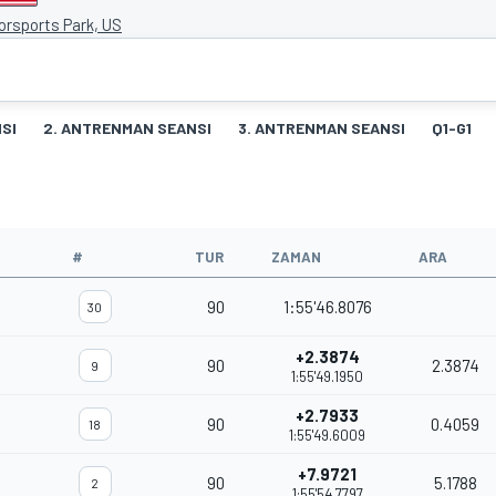
orsports Park, US
SI
2. ANTRENMAN SEANSI
3. ANTRENMAN SEANSI
Q1-G1
#
TUR
ZAMAN
ARA
90
1:55'46.8076
30
+2.3874
90
2.3874
9
1:55'49.1950
+2.7933
90
0.4059
18
1:55'49.6009
+7.9721
90
5.1788
2
1:55'54.7797