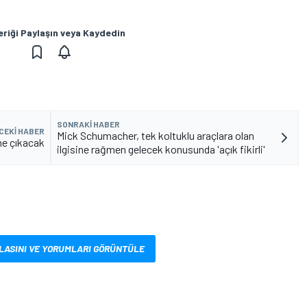
eriği Paylaşın veya Kaydedin
SONRAKI HABER
CEKI HABER
Mick Schumacher, tek koltuklu araçlara olan
ne çıkacak
ilgisine rağmen gelecek konusunda 'açık fikirli'
LASINI VE YORUMLARI GÖRÜNTÜLE