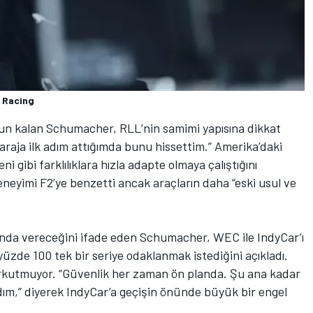
 Racing
un kalan Schumacher, RLL’nin samimi yapısına dikkat
Garaja ilk adım attığımda bunu hissettim.” Amerika’daki
ni gibi farklılıklara hızla adapte olmaya çalıştığını
eyimi F2’ye benzetti ancak araçların daha “eski usul ve
yakında vereceğini ifade eden Schumacher, WEC ile IndyCar’ı
zde 100 tek bir seriye odaklanmak istediğini açıkladı.
korkutmuyor. “Güvenlik her zaman ön planda. Şu ana kadar
ım,” diyerek IndyCar’a geçişin önünde büyük bir engel