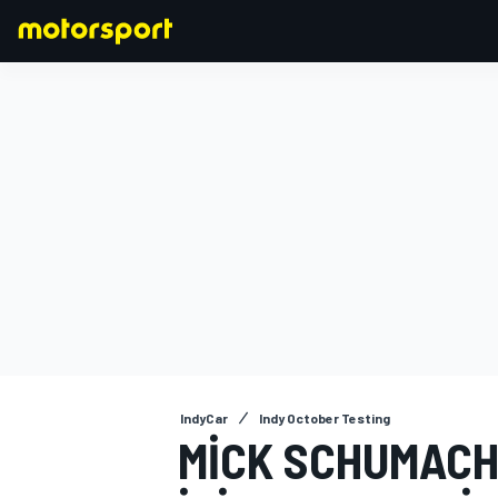
FORMULA 1
IndyCar
Indy October Testing
MICK SCHUMACH