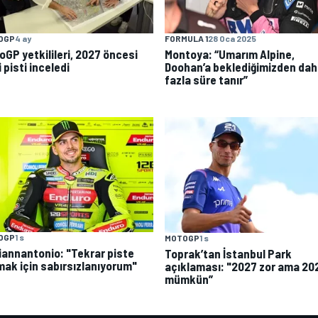
OGP
4 ay
FORMULA 1
28 Oca 2025
oGP yetkilileri, 2027 öncesi
Montoya: “Umarım Alpine,
 pisti inceledi
Doohan’a beklediğimizden da
fazla süre tanır”
OGP
1 s
MOTOGP
1 s
Giannantonio: "Tekrar piste
Toprak’tan İstanbul Park
mak için sabırsızlanıyorum"
açıklaması: "2027 zor ama 20
mümkün”