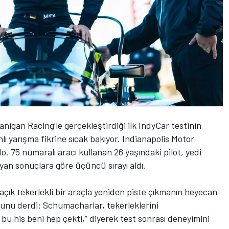
anigan Racing
’le gerçekleştirdiği ilk IndyCar testinin
ı yarışma fikrine sıcak bakıyor. Indianapolis Motor
o. 75 numaralı aracı kullanan 26 yaşındaki pilot, yedi
yan sonuçlara göre üçüncü sırayı aldı.
açık tekerlekli bir araçla yeniden piste çıkmanın heyecan
unu derdi: Schumacharlar, tekerleklerini
m bu his beni hep çekti,” diyerek test sonrası deneyimini