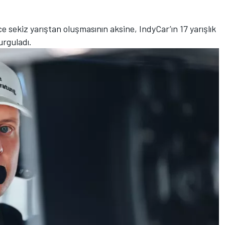
e sekiz yarıştan oluşmasının aksine, IndyCar’ın 17 yarışlık
urguladı.