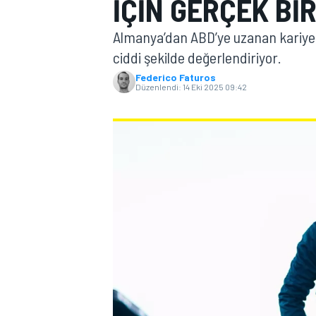
IÇIN GERÇEK BI
MOTOGP
Almanya’dan ABD’ye uzanan kariyer
ciddi şekilde değerlendiriyor.
Federico Faturos
Düzenlendi:
14 Eki 2025 09:42
WORLD SUPERBIKE