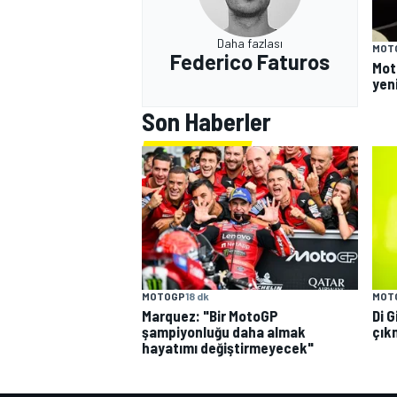
Daha fazlası
MOT
Federico Faturos
Mot
yeni
Son Haberler
MOTOGP
18 dk
MOT
Marquez: "Bir MotoGP
Di 
şampiyonluğu daha almak
çık
hayatımı değiştirmeyecek"