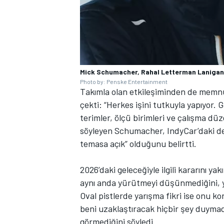
Mick Schumacher, Rahal Letterman Lanigan
Photo by: Penske Entertainment
Takımla olan etkileşiminden de memn
çekti: “Herkes işini tutkuyla yapıyor. 
terimler, ölçü birimleri ve çalışma düze
söyleyen Schumacher, IndyCar’daki den
temasa açık” olduğunu belirtti.
2026’daki geleceğiyle ilgili kararını 
aynı anda yürütmeyi düşünmediğini, yü
Oval pistlerde yarışma fikri ise onu 
beni uzaklaştıracak hiçbir şey duymad
görmediğini söyledi.