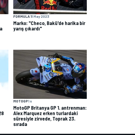
FORMULA 1
1 May 2023
Marko: "Checo, Bakü'de harika bir
ha
yarış çıkardı"
MOTOGP
1 s
MotoGP Britanya GP 1. antrenman:
28
Alex Marquez erken turlardaki
süresiyle zirvede, Toprak 23.
sırada