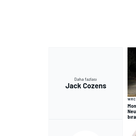
Daha fazlası
Jack Cozens
WRC
Mont
Neuv
bıra