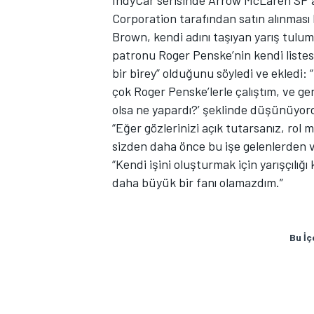
IndyCar serisinde Arrow McLaren SP ad
Corporation tarafından satın alınması
Brown, kendi adını taşıyan yarış tulu
patronu Roger Penske’nin kendi listes
bir birey” olduğunu söyledi ve ekledi:
çok Roger Penske’lerle çalıştım, ve g
olsa ne yapardı?’ şeklinde düşünüyor
“Eğer gözlerinizi açık tutarsanız, rol 
sizden daha önce bu işe gelenlerden ve
“Kendi işini oluşturmak için yarışçılığı k
daha büyük bir fanı olamazdım.”
Bu İç