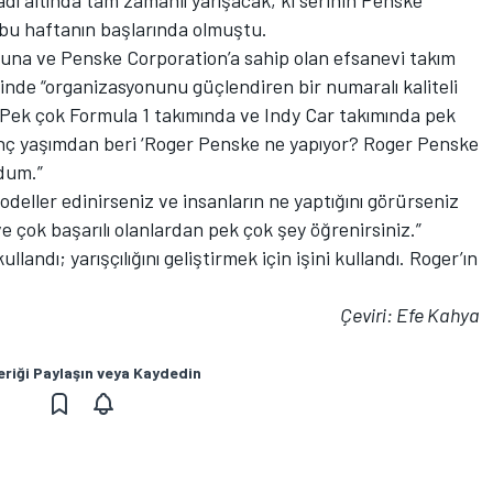
ı altında tam zamanlı yarışacak, ki serinin Penske
 bu haftanın başlarında olmuştu.
muna ve Penske Corporation’a sahip olan efsanevi takım
inde “organizasyonunu güçlendiren bir numaralı kaliteli
 “Pek çok Formula 1 takımında ve Indy Car takımında pek
enç yaşımdan beri ‘Roger Penske ne yapıyor? Roger Penske
dum.”
modeller edinirseniz ve insanların ne yaptığını görürseniz
 çok başarılı olanlardan pek çok şey öğrenirsiniz.”
ullandı; yarışçılığını geliştirmek için işini kullandı. Roger’ın
Çeviri: Efe Kahya
eriği Paylaşın veya Kaydedin