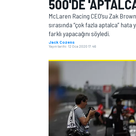
500'DE 'APTALC
MOTOGP
McLaren Racing CEO’su Zak Brown,
sırasında “çok fazla aptalca” hata
farklı yapacağını söyledi.
Jack Cozens
Yayın tarihi:
12 Oca 2020 17:46
WORLD SUPERBIKE