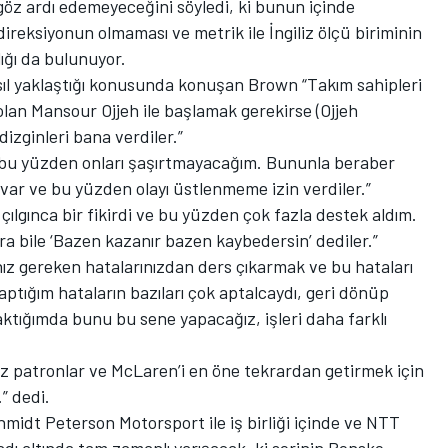
ı göz ardı edemeyeceğini söyledi, ki bunun içinde
 direksiyonun olmaması ve metrik ile İngiliz ölçü biriminin
lığı da bulunuyor.
ıl yaklaştığı konusunda konuşan Brown “Takım sahipleri
an Mansour Ojjeh ile başlamak gerekirse (Ojjeh
izginleri bana verdiler.”
, bu yüzden onları şaşırtmayacağım. Bununla beraber
var ve bu yüzden olayı üstlenmeme izin verdiler.”
 çılgınca bir fikirdi ve bu yüzden çok fazla destek aldım.
a bile ‘Bazen kazanır bazen kaybedersin’ dediler.”
 gereken hatalarınızdan ders çıkarmak ve bu hataları
tığım hataların bazıları çok aptalcaydı, geri dönüp
aktığımda bunu bu sene yapacağız, işleri daha farklı
z patronlar ve McLaren’i en öne tekrardan getirmek için
” dedi.
chmidt Peterson Motorsport ile iş birliği içinde ve NTT