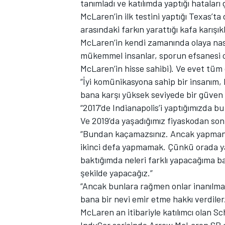
tanımladı ve katılımda yaptığı hatalar
McLaren’in ilk testini yaptığı Texas’ta
arasındaki farkın yarattığı kafa karışık
McLaren’in kendi zamanında olaya nas
TÜRK SPORCULAR
mükemmel insanlar, sporun efsanesi ol
McLaren’in hisse sahibi). Ve evet tüm d
“İyi komünikasyona sahip bir insanım
bana karşı yüksek seviyede bir güven 
“2017’de Indianapolis’i yaptığımızda bu
Ve 2019’da yaşadığımız fiyaskodan sonr
“Bundan kaçamazsınız. Ancak yapmanız
ikinci defa yapmamak. Çünkü orada yap
baktığımda neleri farklı yapacağıma b
şekilde yapacağız.”
“Ancak bunlara rağmen onlar inanılma
bana bir nevi emir etme hakkı verdiler.
McLaren an itibariyle katılımcı olan S