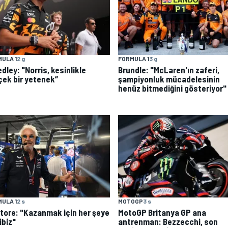
ULA 1
2 g
FORMULA 1
3 g
dley: "Norris, kesinlikle
Brundle: "McLaren'ın zaferi,
çek bir yetenek”
şampiyonluk mücadelesinin
henüz bitmediğini gösteriyor"
MOTOGP
3 s
ULA 1
2 s
MotoGP Britanya GP ana
atore: "Kazanmak için her şeye
antrenman: Bezzecchi, son
ibiz"