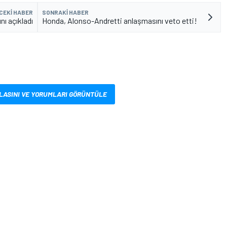
CEKI HABER
SONRAKI HABER
ı açıkladı
Honda, Alonso-Andretti anlaşmasını veto etti!
LASINI VE YORUMLARI GÖRÜNTÜLE