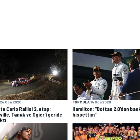
24 Oca 2020
FORMULA 1
4 Oca 2020
e Carlo Rallisi 2. etap:
Hamilton: “Bottas 2.0’dan bas
ille, Tanak ve Ogier'i geride
hissettim”
ktı