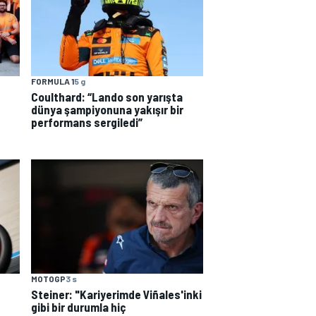
FORMULA 1
5 g
Coulthard: “Lando son yarışta
dünya şampiyonuna yakışır bir
performans sergiledi”
MOTOGP
3 s
Steiner: "Kariyerimde Viñales'inki
gibi bir durumla hiç