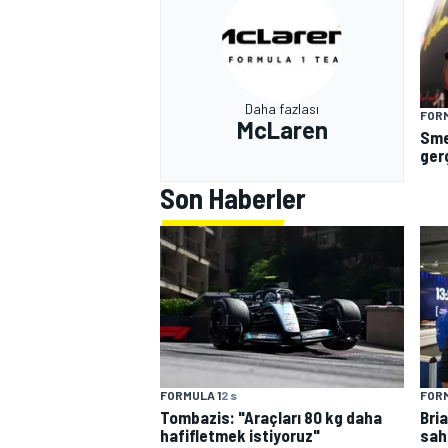
Daha fazlası
FORM
McLaren
Sme
ger
Son Haberler
FORMULA 1
2 s
FORM
Tombazis: "Araçları 80 kg daha
Bri
hafifletmek istiyoruz"
sah