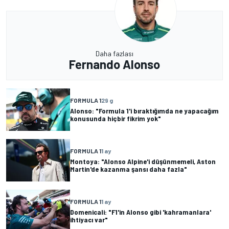
Daha fazlası
Fernando Alonso
FORMULA 1
29 g
Alonso: "Formula 1'i bıraktığımda ne yapacağım
konusunda hiçbir fikrim yok"
FORMULA 1
1 ay
Montoya: "Alonso Alpine'i düşünmemeli, Aston
Martin'de kazanma şansı daha fazla"
FORMULA 1
1 ay
Domenicali: "F1'in Alonso gibi 'kahramanlara'
ihtiyacı var"