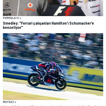
FORMULA 1
2 s
Smedley: "Ferrari çalışanları Hamilton'ı Schumacher'e
benzetiyor"
MOTO2
2 s