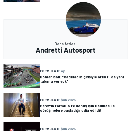
Daha fazlası
Andretti Autosport
FORMULA 1
11 ay
Domenicali: "Cadillac'ın girişiyle artık F1'de yeni
takıma yer yok"
FORMULA 1
11 Şub 2025
Perez'in Formula 1'e dönüş için Cadillac ile
görüşmelere başladığı iddia edildi!
FORMULA 1
11 Şub 2025