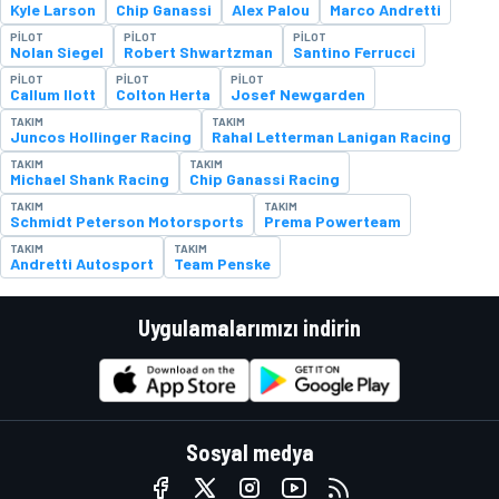
Kyle Larson
Chip Ganassi
Alex Palou
Marco Andretti
PILOT
PILOT
PILOT
Nolan Siegel
Robert Shwartzman
Santino Ferrucci
PILOT
PILOT
PILOT
Callum Ilott
Colton Herta
Josef Newgarden
TAKIM
TAKIM
Juncos Hollinger Racing
Rahal Letterman Lanigan Racing
TAKIM
TAKIM
Michael Shank Racing
Chip Ganassi Racing
TAKIM
TAKIM
Schmidt Peterson Motorsports
Prema Powerteam
TAKIM
TAKIM
Andretti Autosport
Team Penske
Uygulamalarımızı indirin
Sosyal medya