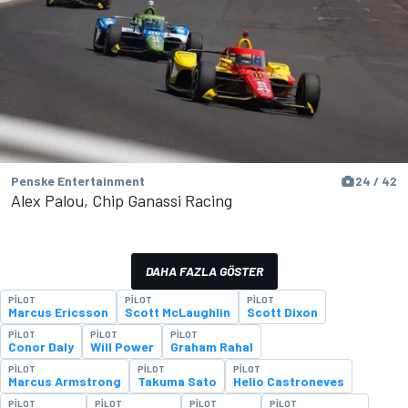
Penske Entertainment
24 / 42
Alex Palou, Chip Ganassi Racing
DAHA FAZLA GÖSTER
PILOT
PILOT
PILOT
Marcus Ericsson
Scott McLaughlin
Scott Dixon
PILOT
PILOT
PILOT
Conor Daly
Will Power
Graham Rahal
PILOT
PILOT
PILOT
Marcus Armstrong
Takuma Sato
Helio Castroneves
PILOT
PILOT
PILOT
PILOT