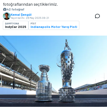
fotoğraflarından seçtiklerimiz.
42 fotoğraf
Kemal Şengül
Yayın tarihi:
28 May 2025 09:21
ŞAMPIYONA
PIST
IndyCar 2025
Indianapolis Motor Yarış Pisti