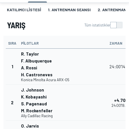
KATILIMCI LISTESI
1. ANTRENMAN SEANSI
2. ANTRENMAN 
YARIŞ
Tüm istatistikler
SIRA
PILOTLAR
ZAMAN
R. Taylor
F. Albuquerque
1
24:00'14.6
A. Rossi
H. Castroneves
Konica Minolta Acura ARX-05
J. Johnson
K. Kobayashi
+4.704
2
S. Pagenaud
24:00'19.3
M. Rockenfeller
Ally Cadillac Racing
O. Jarvis