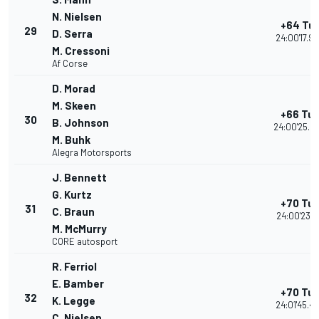
N. Nielsen
+64 Tur
29
D. Serra
24:00'17.9
M. Cressoni
Af Corse
D. Morad
M. Skeen
+66 Tur
30
B. Johnson
24:00'25.0
M. Buhk
Alegra Motorsports
J. Bennett
G. Kurtz
+70 Tur
31
C. Braun
24:00'23.21
M. McMurry
CORE autosport
R. Ferriol
E. Bamber
+70 Tur
32
K. Legge
24:01'45.4
C. Nielsen