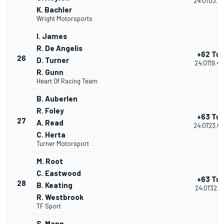
24:01'03.7
K. Bachler
Wright Motorsports
I. James
R. De Angelis
+62 Tur
26
D. Turner
24:01'19.45
R. Gunn
Heart Of Racing Team
B. Auberlen
R. Foley
+63 Tur
27
A. Read
24:01'23.0
C. Herta
Turner Motorsport
M. Root
C. Eastwood
+63 Tur
28
B. Keating
24:01'32.11
R. Westbrook
TF Sport
S. Mann