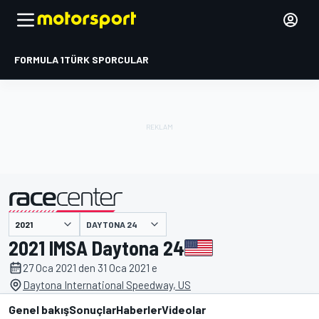
FORMULA 1
TÜRK SPORCULAR
DAYTONA 24
tarafından sunulmuştur
2021 IMSA Daytona 24
27 Oca 2021 den 31 Oca 2021 e
Daytona International Speedway, US
Genel bakış
Sonuçlar
Haberler
Videolar