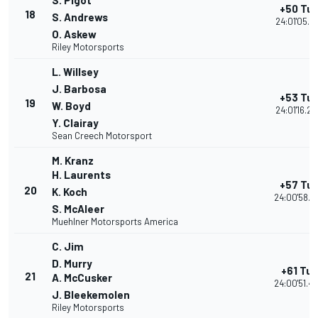
S. Pigot
+50 Tur
18
S. Andrews
24:01'05.66
O. Askew
Riley Motorsports
L. Willsey
J. Barbosa
+53 Tur
19
W. Boyd
24:01'16.24
Y. Clairay
Sean Creech Motorsport
M. Kranz
H. Laurents
+57 Tur
20
K. Koch
24:00'58.1
S. McAleer
Muehlner Motorsports America
C. Jim
D. Murry
+61 Tur
21
A. McCusker
24:00'51.4
J. Bleekemolen
Riley Motorsports