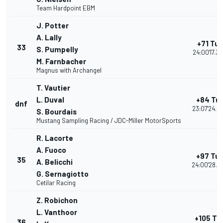
Team Hardpoint EBM
J. Potter
A. Lally
+71 Tur
33
S. Pumpelly
24:00'17.3
M. Farnbacher
Magnus with Archangel
T. Vautier
L. Duval
+84 Tur
dnf
23:07'24.2
S. Bourdais
Mustang Sampling Racing / JDC-Miller MotorSports
R. Lacorte
A. Fuoco
+97 Tur
35
A. Belicchi
24:00'28.4
G. Sernagiotto
Cetilar Racing
Z. Robichon
L. Vanthoor
+105 Tu
36