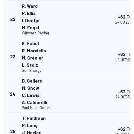
R. Ward
P. Ellis
+62 Tur
22
I. Dontje
24:00'29.8
M. Engel
Winward Racing
K. Habul
R. Marciello
+62 Tur
23
M. Grenier
24:00'46.2
L. Stolz
Sun Energy 1
B. Sellers
M. Snow
+62 Tur
24
C. Lewis
24:00'53.1
A. Caldarelli
Paul Miller Racing
T. Hindman
P. Long
+62 Tur
25
J. Heylen