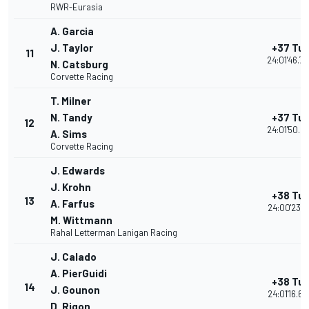
RWR-Eurasia
A. Garcia
J. Taylor
+37 Tur
11
24:01'46.7
N. Catsburg
Corvette Racing
T. Milner
N. Tandy
+37 Tur
12
24:01'50.2
A. Sims
Corvette Racing
J. Edwards
J. Krohn
+38 Tur
13
A. Farfus
24:00'23.17
M. Wittmann
Rahal Letterman Lanigan Racing
J. Calado
A. PierGuidi
+38 Tur
14
J. Gounon
24:01'16.60
D. Rigon