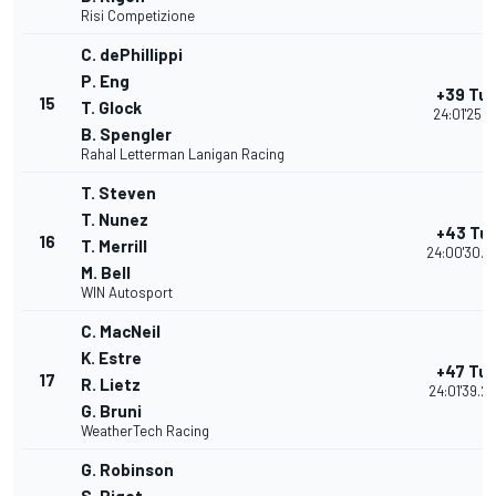
Risi Competizione
C. dePhillippi
P. Eng
+39 Tur
15
T. Glock
24:01'25.11
B. Spengler
Rahal Letterman Lanigan Racing
T. Steven
T. Nunez
+43 Tur
16
T. Merrill
24:00'30.0
M. Bell
WIN Autosport
C. MacNeil
K. Estre
+47 Tur
17
R. Lietz
24:01'39.2
G. Bruni
WeatherTech Racing
G. Robinson