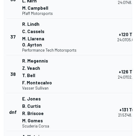
L. Kern
24:01'48.90
M. Campbell
Pfaff Motorsports
R. Lindh
C. Cassels
+120 Tu
37
M. Llarena
24:01'05.0
O. Ayrton
Performance Tech Motorsports
R. Megennis
Z. Veach
+126 Tu
38
T. Bell
24:01'02.31
F. Montecalvo
Vasser Sullivan
E. Jones
B. Curtis
+131 Tu
dnf
R. Briscoe
21:53'48.21
M. Gomes
Scuderia Corsa