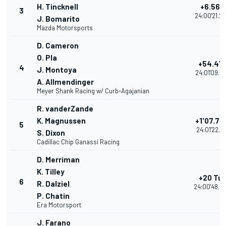
H. Tincknell
+6.562
3
24:00'21.2
J. Bomarito
Mazda Motorsports
D. Cameron
O. Pla
+54.418
4
J. Montoya
24:01'09.0
A. Allmendinger
Meyer Shank Racing w/ Curb-Agajanian
R. vanderZande
K. Magnussen
+1'07.74
5
24:01'22.41
S. Dixon
Cadillac Chip Ganassi Racing
D. Merriman
K. Tilley
+20 Tur
6
R. Dalziel
24:00'48.5
P. Chatin
Era Motorsport
J. Farano