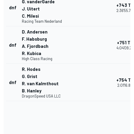
G. vanderGarde
+743 Tu
dnf
J. Uitert
2:36'55.78
C. Milesi
Racing Team Nederland
D. Andersen
F. Habsburg
+751 Tu
dnf
A. Fjordbach
4:04'09.27
R. Kubica
High Class Racing
R. Hodes
G. Grist
+754 Tu
dnf
R. van Kalmthout
2:01'16.87
B. Hanley
DragonSpeed USA LLC