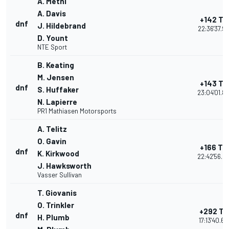
A. Metni
A. Davis
+142 Tu
dnf
J. Hildebrand
22:36'37.9
D. Yount
NTE Sport
B. Keating
M. Jensen
+143 Tu
dnf
S. Huffaker
23:04'01.8
N. Lapierre
PR1 Mathiasen Motorsports
A. Telitz
O. Gavin
+166 Tu
dnf
K. Kirkwood
22:42'56.5
J. Hawksworth
Vasser Sullivan
T. Giovanis
O. Trinkler
+292 Tu
dnf
H. Plumb
17:13'40.63