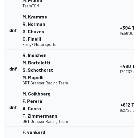
M. Plumb
TeamTGM
M. Kvamme
R. Norman
+394 Tu
dnf
G. Chaves
14:56'00.12
C. Finelli
Forty7 Motorsports
R. Ineichen
M. Bortolotti
+460 Tu
dnf
S. Schothorst
12:14'32.48
M. Mapelli
GRT Grasser Racing Team
M. Goikhberg
F. Perera
+612 Tu
dnf
A. Costa
6:27'26.82
T. Zimmermann
GRT Grasser Racing Team
F. vanEerd