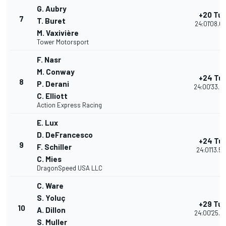
G. Aubry
+20 Tur
7
T. Buret
24:01'08.0
M. Vaxivière
Tower Motorsport
F. Nasr
M. Conway
+24 Tur
8
P. Derani
24:00'33.6
C. Elliott
Action Express Racing
E. Lux
D. DeFrancesco
+24 Tur
9
F. Schiller
24:01'13.57
C. Mies
DragonSpeed USA LLC
C. Ware
S. Yoluç
+29 Tur
10
A. Dillon
24:00'25.2
S. Muller