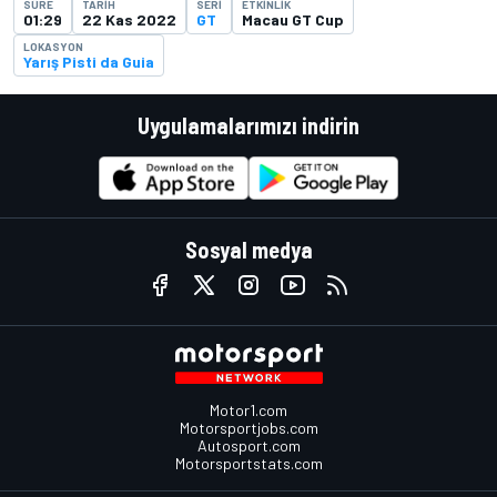
SÜRE
TARIH
SERI
ETKINLIK
01:29
22 Kas 2022
GT
Macau GT Cup
LOKASYON
Yarış Pisti da Guia
Uygulamalarımızı indirin
Sosyal medya
Motor1.com
Motorsportjobs.com
Autosport.com
Motorsportstats.com