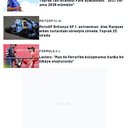
Toprak’tan İstanbul Park açıklaması: "2027 zor
ama 2028 mümkün”
MOTOGP
39 dk
MotoGP Britanya GP 1. antrenman: Alex Marquez
erken turlardaki süresiyle zirvede, Toprak 23.
sırada
FORMULA 1
1 s
Leclerc: “Max ile Ferrari'de buluşmamız harika bir
hikâye oluştururdu”