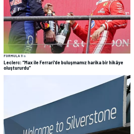
FORMULA 1
1 s
Leclerc: “Max ile Ferrari'de buluşmamız harika bir hikâye
oluştururdu”