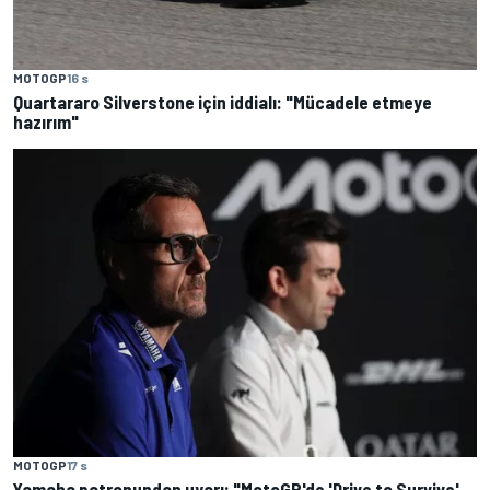
MOTOGP
16 s
Quartararo Silverstone için iddialı: "Mücadele etmeye
hazırım"
MOTOGP
17 s
Yamaha patronundan uyarı: "MotoGP'de 'Drive to Survive'