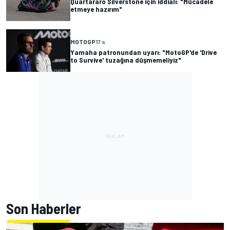
Quartararo Silverstone için iddialı: "Mücadele
etmeye hazırım"
MOTOGP
17 s
Yamaha patronundan uyarı: "MotoGP'de 'Drive
to Survive' tuzağına düşmemeliyiz"
Son Haberler