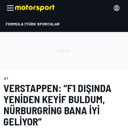
FORMULA 1
TÜRK SPORCULAR
GT
VERSTAPPEN: “F1 DIŞINDA
YENIDEN KEYIF BULDUM,
NÜRBURGRING BANA IYI
GELIYOR”