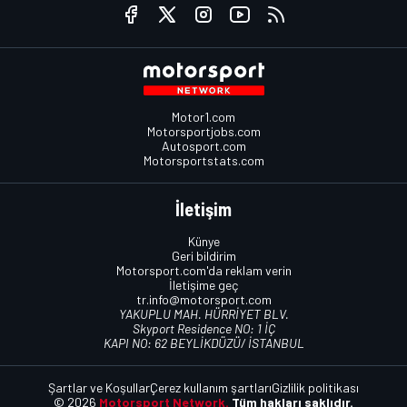
Motor1.com
Motorsportjobs.com
Autosport.com
Motorsportstats.com
İletişim
Künye
Geri bildirim
Motorsport.com'da reklam verin
İletişime geç
tr.info@motorsport.com
YAKUPLU MAH. HÜRRİYET BLV.
Skyport Residence NO: 1 İÇ
KAPI NO: 62 BEYLİKDÜZÜ/ İSTANBUL
Şartlar ve Koşullar
Çerez kullanım şartları
Gizlilik politikası
© 2026
Motorsport Network.
Tüm hakları saklıdır.