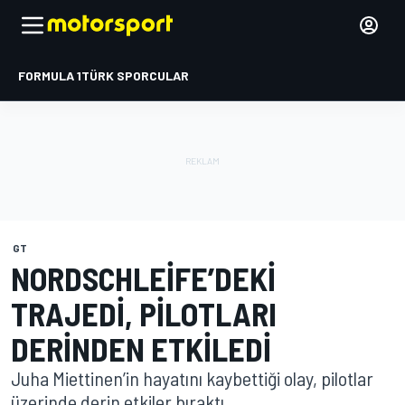
FORMULA 1
TÜRK SPORCULAR
GT
NORDSCHLEIFE’DEKI
TRAJEDI, PILOTLARI
DERINDEN ETKILEDI
Juha Miettinen’in hayatını kaybettiği olay, pilotlar
üzerinde derin etkiler bıraktı.