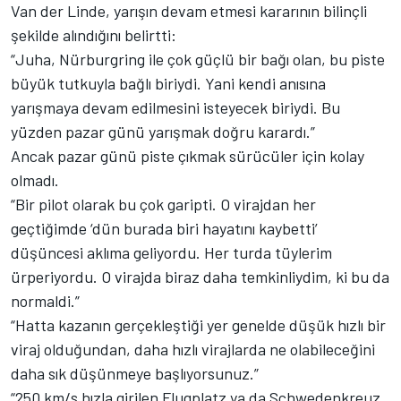
Van der Linde, yarışın devam etmesi kararının bilinçli
şekilde alındığını belirtti:
“Juha, Nürburgring ile çok güçlü bir bağı olan, bu piste
büyük tutkuyla bağlı biriydi. Yani kendi anısına
yarışmaya devam edilmesini isteyecek biriydi. Bu
yüzden pazar günü yarışmak doğru karardı.”
Ancak pazar günü piste çıkmak sürücüler için kolay
olmadı.
“Bir pilot olarak bu çok garipti. O virajdan her
geçtiğimde ‘dün burada biri hayatını kaybetti’
düşüncesi aklıma geliyordu. Her turda tüylerim
ürperiyordu. O virajda biraz daha temkinliydim, ki bu da
normaldi.”
“Hatta kazanın gerçekleştiği yer genelde düşük hızlı bir
viraj olduğundan, daha hızlı virajlarda ne olabileceğini
daha sık düşünmeye başlıyorsunuz.”
“250 km/s hızla girilen Flugplatz ya da Schwedenkreuz