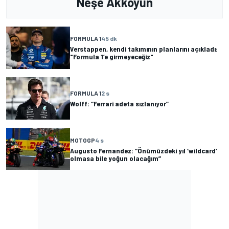
Neşe Akkoyun
FORMULA 1
45 dk
Verstappen, kendi takımının planlarını açıkladı:
"Formula 1’e girmeyeceğiz"
FORMULA 1
2 s
Wolff: “Ferrari adeta sızlanıyor”
MOTOGP
4 s
Augusto Fernandez: “Önümüzdeki yıl ‘wildcard’
olmasa bile yoğun olacağım”