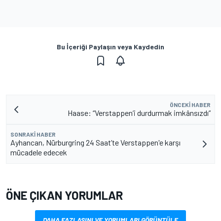
Bu İçeriği Paylaşın veya Kaydedin
ÖNCEKI HABER
Haase: “Verstappen’i durdurmak imkânsızdı”
SONRAKI HABER
Ayhancan, Nürburgring 24 Saat’te Verstappen'e karşı
mücadele edecek
ÖNE ÇIKAN YORUMLAR
DAHA FAZLASINI VE YORUMLARI GÖRÜNTÜLE