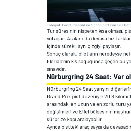
Fotoğraf: David Rosenblum / Icon Sportswire via Get
Tur süresinin nispeten kısa olması, p
yol açar: Aralarında devasa hız farkları
içinde sürekli aynı çizgiyi paylaşır.
Sonuç olarak, pilotların neredeyse nefe
Florida'nın kış soğuğunda geçen bu ya
sınavıdır.
Nürburgring 24 Saat: Var o
Nürburgring 24 Saat yarışını diğerleri
Grand Prix pist düzeniyle 20.8 kilomet
arasındaki en uzun ve en zorlu turu yar
değişimleri ve Eifel bölgesinin meşhu
sürprize kapı aralayabilir.
Ayrıca pistteki araç sayısı da devasadı