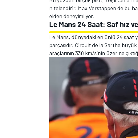
Bu yüzden birçok pilot, Yeşil Cehenne
nitelendirir. Max Verstappen de bu ha
elden deneyimliyor.
Le Mans 24 Saat: Saf hız ve 
TÜRK SPORCULAR
Le Mans, dünyadaki en ünlü 24 saat yar
parçasıdır. Circuit de la Sarthe büyük 
araçlarının 330 km/s’nin üzerine çıkt