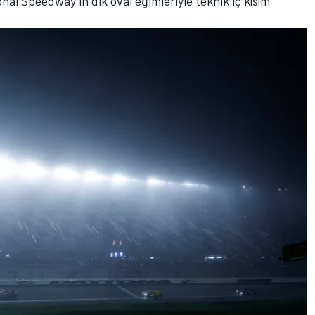
ional Speedway’in dik oval eğimleriyle teknik iç kısım