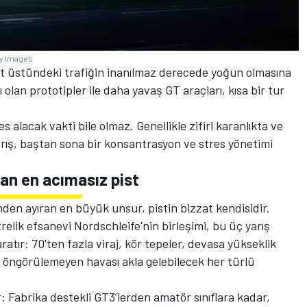
ty Images
ist üstündeki trafiğin inanılmaz derecede yoğun olmasına
 olan prototipler ile daha yavaş GT araçları, kısa bir tur
s alacak vakti bile olmaz. Genellikle zifiri karanlıkta ve
rış, baştan sona bir konsantrasyon ve stres yönetimi
lan en acımasız pist
nden ayıran en büyük unsur, pistin bizzat kendisidir.
relik efsanevi Nordschleife'nin birleşimi, bu üç yarış
atır: 70'ten fazla viraj, kör tepeler, devasa yükseklik
r öngörülemeyen havası akla gelebilecek her türlü
r: Fabrika destekli GT3’lerden amatör sınıflara kadar,