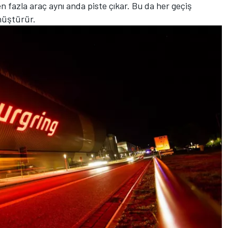
den fazla araç aynı anda piste çıkar. Bu da her geçiş
önüştürür.