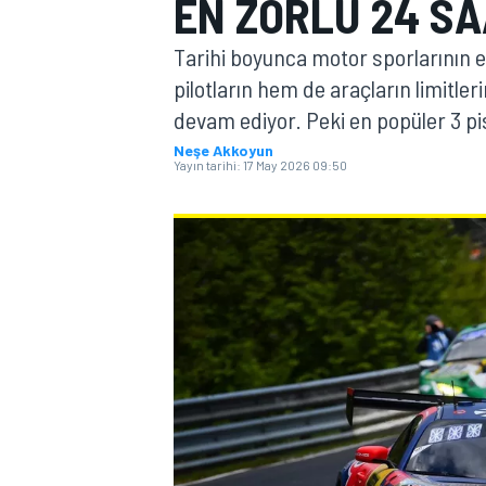
EN ZORLU 24 SA
MOTOGP
Tarihi boyunca motor sporlarının e
pilotların hem de araçların limitler
devam ediyor. Peki en popüler 3 pis
Neşe Akkoyun
Yayın tarihi:
17 May 2026 09:50
WORLD SUPERBIKE