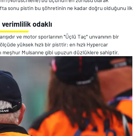
m’i (Nordschleife) bu üçünün en zorlusu olarak
fta sonu pistin bu şöhretinin ne kadar doğru olduğunu ilk
verimlilik odaklı
ışıdır ve motor sporlarının "Üçlü Taç" unvanının bir
ölçüde yüksek hızlı bir pisttir; en hızlı Hypercar
ığı meşhur Mulsanne gibi upuzun düzlüklere sahiptir.