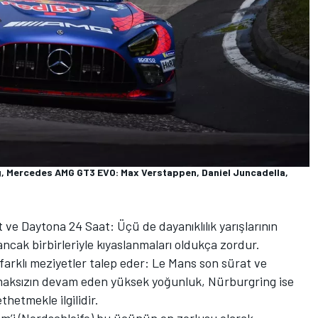
 Mercedes AMG GT3 EVO: Max Verstappen, Daniel Juncadella,
ve Daytona 24 Saat: Üçü de dayanıklılık yarışlarının
, ancak birbirleriyle kıyaslanmaları oldukça zordur.
arklı meziyetler talep eder: Le Mans son sürat ve
urmaksızın devam eden yüksek yoğunluk, Nürburgring ise
ethetmekle ilgilidir.