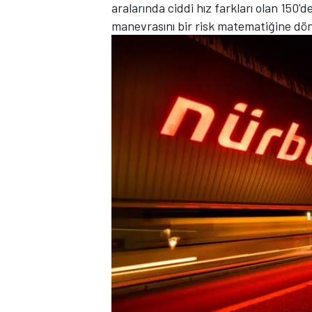
aralarında ciddi hız farkları olan 150'
manevrasını bir risk matematiğine d