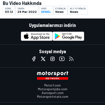
Bu Video Hakkında
SÜRE
TARIH
SERI
ETKINLIK
ALT-ETKINLIK
03:12
29 Mar 2022
GENEL
News
News
Uygulamalarımızı indirin
Sosyal medya
Motor1.com
Motorsportjobs.com
Autosport.com
Motorsportstats.com