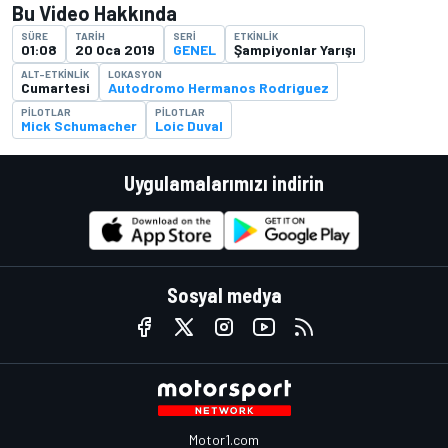
Bu Video Hakkında
SÜRE
TARIH
SERI
ETKINLIK
01:08
20 Oca 2019
GENEL
Şampiyonlar Yarışı
ALT-ETKINLIK
LOKASYON
Cumartesi
Autodromo Hermanos Rodriguez
PILOTLAR
PILOTLAR
Mick Schumacher
Loic Duval
Uygulamalarımızı indirin
Sosyal medya
Motor1.com